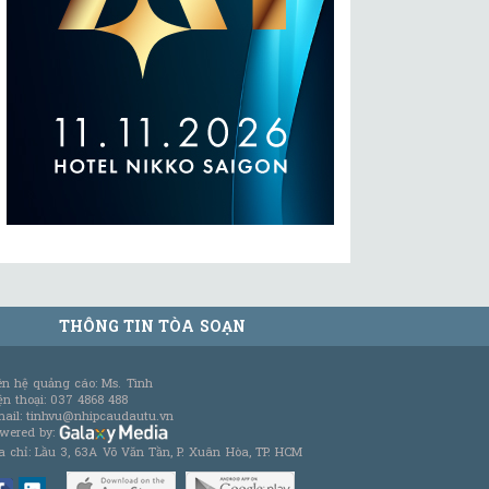
THÔNG TIN TÒA SOẠN
ên hệ quảng cáo: Ms. Tình
ện thoại: 037 4868 488
ail: tinhvu@nhipcaudautu.vn
wered by:
a chỉ: Lầu 3, 63A Võ Văn Tần, P. Xuân Hòa, TP. HCM