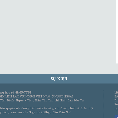
SỰ KIỆN
tổng hợp số 41/GP-TTĐT
Li
 HỘI LIÊN LẠC VỚI NGƯỜI VIỆT NAM Ở NƯỚC NGOÀI
Đi
 Thị Bích Ngọc
- Tổng Biên Tập Tạp chí Nhịp Cầu Đầu Tư
Em
Po
bản quyền nội dung trên website này; chỉ được phát hành lại nội
Đị
 ý bằng văn bản của
Tạp chí Nhịp Cầu Đầu Tư