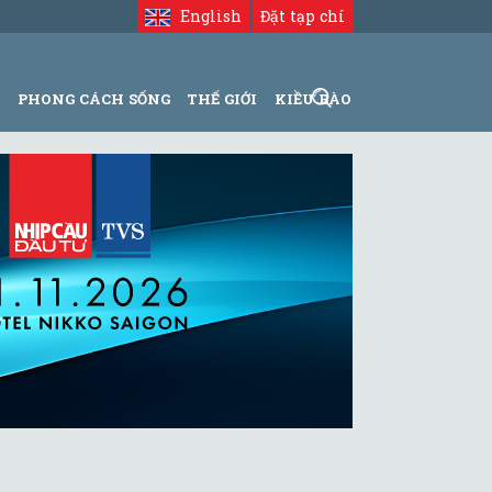
English
Đặt tạp chí
N
PHONG CÁCH SỐNG
THẾ GIỚI
KIỀU BÀO