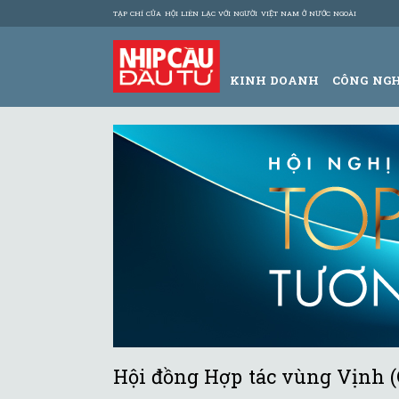
TẠP CHÍ CỦA HỘI LIÊN LẠC VỚI NGƯỜI VIỆT NAM Ở NƯỚC NGOÀI
KINH DOANH
CÔNG NG
Hội đồng Hợp tác vùng Vịnh (