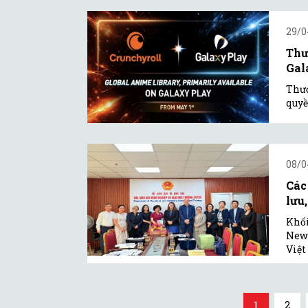
29/0
Thư
Gal
Thươ
quyề
08/0
Các
lưu,
Khối
New 
Việ
1
2