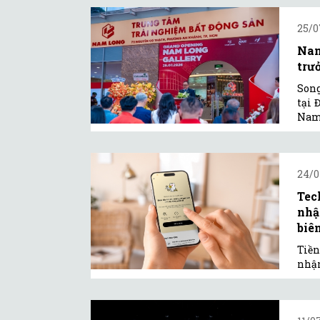
25/0
Nam
trư
Song
tại 
Nam 
24/0
Tec
nhậ
biên
Tiền
nhận