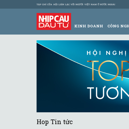
TẠP CHÍ CỦA HỘI LIÊN LẠC VỚI NGƯỜI VIỆT NAM Ở NƯỚC NGOÀI
KINH DOANH
CÔNG NG
Hop Tin tức