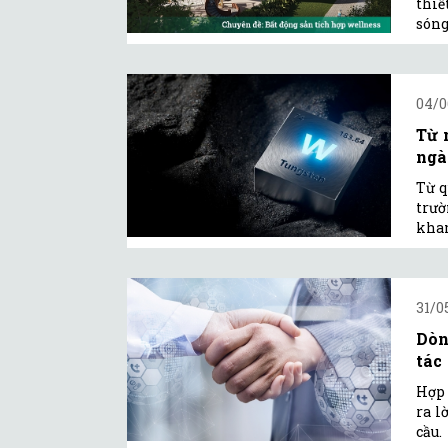
thiế
sóng
04/0
Từ 
ngà
Từ q
trườ
khan
31/0
Dòn
tác
Hợp 
ra l
cầu.