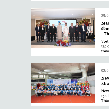
29/0
Mad
đồn
- Th
Viet
tác 
thao
02/0
New
khu
Newt
tọa 
Thàn