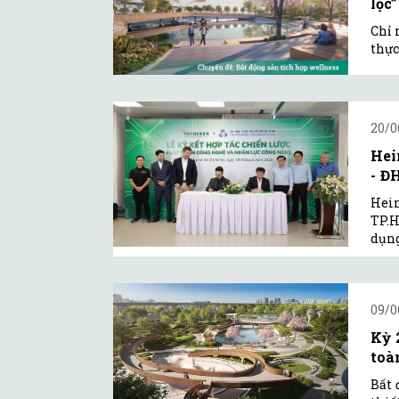
lọc
Chỉ 
thực
20/0
Hei
- Đ
Hein
TP.H
dụng
09/0
Kỳ 
toà
Bất 