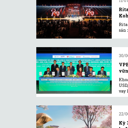
11/0
Rit
Koh
Rita
sản 
30/0
VPB
vững
Khoả
USD,
vay 
22/0
Kỳ 