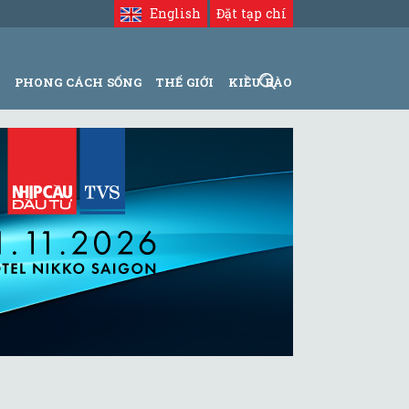
English
Đặt tạp chí
N
PHONG CÁCH SỐNG
THẾ GIỚI
KIỀU BÀO