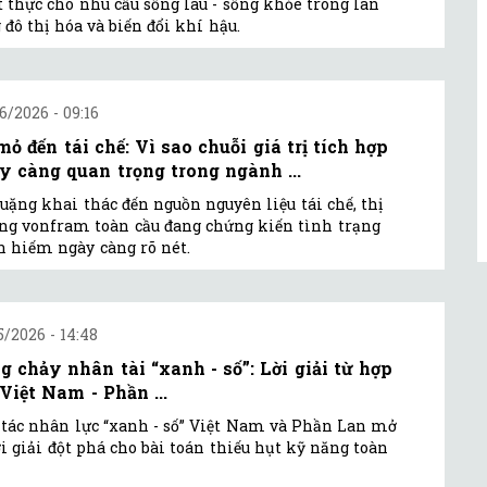
t thực cho nhu cầu sống lâu - sống khỏe trong làn
 đô thị hóa và biến đổi khí hậu.
6/2026 - 09:16
mỏ đến tái chế: Vì sao chuỗi giá trị tích hợp
y càng quan trọng trong ngành ...
uặng khai thác đến nguồn nguyên liệu tái chế, thị
ng vonfram toàn cầu đang chứng kiến tình trạng
 hiếm ngày càng rõ nét.
5/2026 - 14:48
g chảy nhân tài “xanh - số”: Lời giải từ hợp
 Việt Nam - Phần ...
tác nhân lực “xanh - số” Việt Nam và Phần Lan mở
ời giải đột phá cho bài toán thiếu hụt kỹ năng toàn