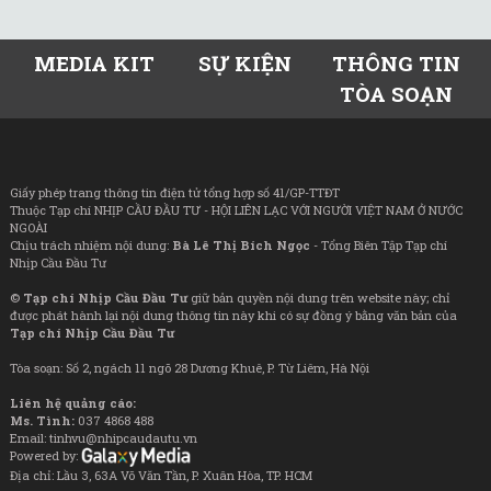
MEDIA KIT
SỰ KIỆN
THÔNG TIN
TÒA SOẠN
Giấy phép trang thông tin điện tử tổng hợp số 41/GP-TTĐT
Thuộc Tạp chí NHỊP CẦU ĐẦU TƯ - HỘI LIÊN LẠC VỚI NGƯỜI VIỆT NAM Ở NƯỚC
NGOÀI
Chịu trách nhiệm nội dung:
Bà Lê Thị Bích Ngọc
- Tổng Biên Tập Tạp chí
Nhịp Cầu Đầu Tư
©
Tạp chí Nhịp Cầu Đầu Tư
giữ bản quyền nội dung trên website này; chỉ
được phát hành lại nội dung thông tin này khi có sự đồng ý bằng văn bản của
Tạp chí Nhịp Cầu Đầu Tư
Tòa soạn: Số 2, ngách 11 ngõ 28 Dương Khuê, P. Từ Liêm, Hà Nội
Liên hệ quảng cáo:
Ms. Tình:
037 4868 488
Email: tinhvu@nhipcaudautu.vn
Powered by:
Địa chỉ: Lầu 3, 63A Võ Văn Tần, P. Xuân Hòa, TP. HCM