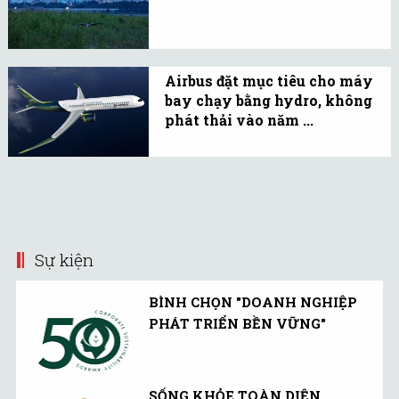
Ủy ban Châu Âu đã tiết lộ
kế hoạch đầu tư công và
tư trị giá 1.000 tỉ euro để
Airbus đặt mục tiêu cho máy
tài trợ cho Thỏa thuận
bay chạy bằng hydro, không
Xanh Châu Âu vào ngày
phát thải vào năm ...
14.1.
Tất cả các thiết kế đều
nhằm mục đích không
phát thải, sử dụng hydro
làm nguồn năng lượng
chính.
Sự kiện
BÌNH CHỌN "DOANH NGHIỆP
PHÁT TRIỂN BỀN VỮNG"
SỐNG KHỎE TOÀN DIỆN