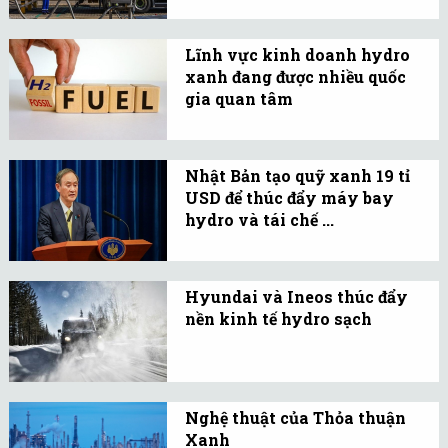
Năng lượng được tạo ra từ
đoàn tàu diesel.
hydro không tạo ra
Lĩnh vực kinh doanh hydro
carbon dioxide nhưng tại
xanh đang được nhiều quốc
sao vẫn bị đánh giá và
gia quan tâm
cân nhắc nhiều?.
Hydro xanh có thể đóng
một "vai trò quan trọng"
Nhật Bản tạo quỹ xanh 19 tỉ
trong các chiến lược khử
USD để thúc đẩy máy bay
cacbon, đặc biệt là trong
hydro và tái chế ...
các lĩnh vực khó giảm
Thủ tướng Yoshihide
thiểu.
Suga cam kết ưu tiên
Hyundai và Ineos thúc đẩy
hàng đầu về tính an toàn
nền kinh tế hydro sạch
và hiệu quả của nguồn
Nhà sản xuất ô tô có thể
cung cấp vaccine.
mua nhiên liệu từ nhóm
hóa chất thúc đẩy chuỗi
Nghệ thuật của Thỏa thuận
cung ứng mới.
Xanh