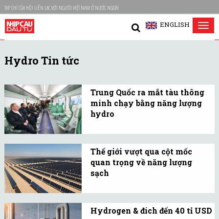
TẠP CHÍ CỦA HỘI LIÊN LẠC VỚI NGƯỜI VIỆT NAM Ở NƯỚC NGOÀI
ENGLISH
Tog
nav
Hydro Tin tức
Trung Quốc ra mắt tàu thông
minh chạy bằng năng lượng
hydro
Trung Quốc vừa giới
thiệu tàu "CINOVA H2"
Thế giới vượt qua cột mốc
thông minh sử dụng
quan trọng về năng lượng
năng lượng hydro đầu
sạch
tiên của nước này.
Nếu tính cả năng lượng
hạt nhân, năm ngoái thế
Hydrogen & đích đến 40 tỉ USD
giới đã tạo ra gần 40%