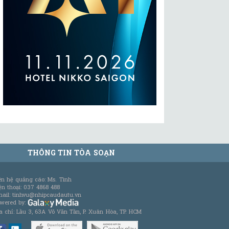
THÔNG TIN TÒA SOẠN
ên hệ quảng cáo: Ms. Tình
ện thoại: 037 4868 488
ail: tinhvu@nhipcaudautu.vn
wered by:
a chỉ: Lầu 3, 63A Võ Văn Tần, P. Xuân Hòa, TP. HCM