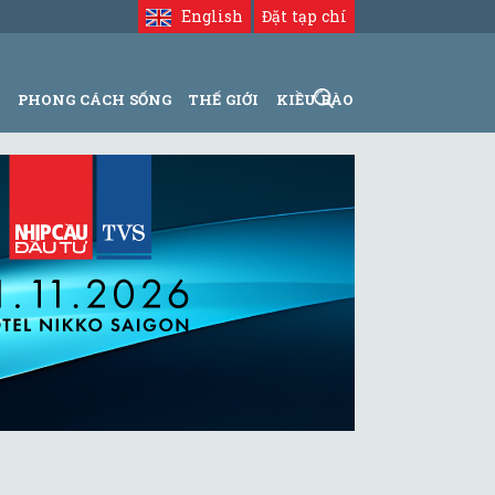
English
Đặt tạp chí
N
PHONG CÁCH SỐNG
THẾ GIỚI
KIỀU BÀO