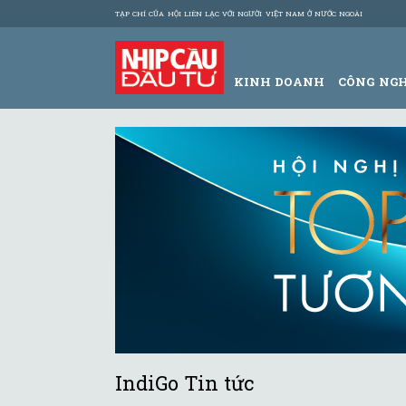
TẠP CHÍ CỦA HỘI LIÊN LẠC VỚI NGƯỜI VIỆT NAM Ở NƯỚC NGOÀI
KINH DOANH
CÔNG NG
IndiGo Tin tức