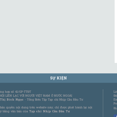
SỰ KIỆN
tổng hợp số 41/GP-TTĐT
Li
 HỘI LIÊN LẠC VỚI NGƯỜI VIỆT NAM Ở NƯỚC NGOÀI
Đi
 Thị Bích Ngọc
- Tổng Biên Tập Tạp chí Nhịp Cầu Đầu Tư
Em
Po
bản quyền nội dung trên website này; chỉ được phát hành lại nội
Đị
 ý bằng văn bản của
Tạp chí Nhịp Cầu Đầu Tư