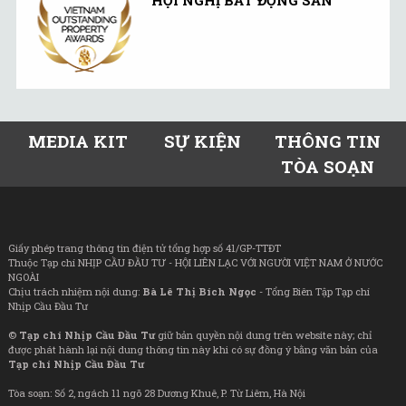
MEDIA KIT
SỰ KIỆN
THÔNG TIN
TÒA SOẠN
Giấy phép trang thông tin điện tử tổng hợp số 41/GP-TTĐT
Thuộc Tạp chí NHỊP CẦU ĐẦU TƯ - HỘI LIÊN LẠC VỚI NGƯỜI VIỆT NAM Ở NƯỚC
NGOÀI
Chịu trách nhiệm nội dung:
Bà Lê Thị Bích Ngọc
- Tổng Biên Tập Tạp chí
Nhịp Cầu Đầu Tư
©
Tạp chí Nhịp Cầu Đầu Tư
giữ bản quyền nội dung trên website này; chỉ
được phát hành lại nội dung thông tin này khi có sự đồng ý bằng văn bản của
Tạp chí Nhịp Cầu Đầu Tư
Tòa soạn: Số 2, ngách 11 ngõ 28 Dương Khuê, P. Từ Liêm, Hà Nội