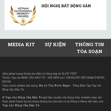
HỘI NGHỊ BẤT ĐỘNG SẢN
MEDIA KIT
SỰ KIỆN
THÔNG TIN
TÒA SOẠN
Giấy phép trang thông tin điện tử tổng hợp số 41/GP-TTĐT
Thuộc Tạp chí NHỊP CẦU ĐẦU TƯ - HỘI LIÊN LẠC VỚI NGƯỜI VIỆT NAM Ở NƯỚC
NGOÀI
Chịu trách nhiệm nội dung:
Bà Lê Thị Bích Ngọc
- Tổng Biên Tập Tạp chí
Nhịp Cầu Đầu Tư
©
Tạp chí Nhịp Cầu Đầu Tư
giữ bản quyền nội dung trên website này; chỉ
được phát hành lại nội dung thông tin này khi có sự đồng ý bằng văn bản của
Tạp chí Nhịp Cầu Đầu Tư