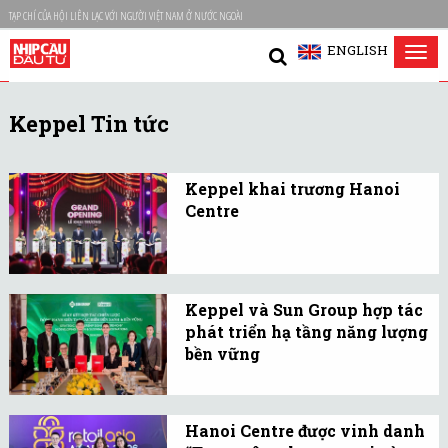
TẠP CHÍ CỦA HỘI LIÊN LẠC VỚI NGƯỜI VIỆT NAM Ở NƯỚC NGOÀI
ENGLISH
Tog
nav
Keppel Tin tức
Keppel khai trương Hanoi
Centre
Khai trương Hanoi Centre
- trung tâm thương mại
đầu tiên tại Hà Nội do
Keppel và Sun Group hợp tác
Keppel quản lý và vận
phát triển hạ tầng năng lượng
hành.
bền vững
Keppel Ltd. đã ký kết Ý
Định Thư với Sun Group
Hanoi Centre được vinh danh
nhằm thiết lập quan hệ