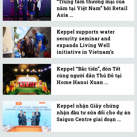
“Trung tâm thương mại của
hợp tác chiến lược thúc
năm tại Việt Nam” bởi Retail
đẩy triển khai hạ tầng
Asia ...
bền vững.
Trung tâm thương mại
biểu tượng tại trung tâm
Keppel supports water
security seminar and
Thủ đô Hà Nội do Keppel
expands Living Well
quản lý và vận hành, vừa
initiative in Vietnam’s
được trao giải thưởng
Mekong ...
New solar-powered
“Mall of the Year -
filtration systems in Can
Keppel “Bắc tiến”, đón Tết
Vietnam”.
cùng người dân Thủ Đô tại
Tho City capable of
Home Hanoi Xuan ...
providing over 4.3
Đây là dịp để Keppel kết
million liters of water
nối với người dân Thủ đô,
daily.
Keppel nhận Giấy chứng
qua đó giới thiệu những
nhận đầu tư sửa đổi cho dự án
giải pháp không gian đô
Saigon Centre giai đoạn ...
thị bền vững góp phần
Có mặt tại Việt Nam
kiến tạo cộng đồng.
trong hơn ba thập kỷ qua,