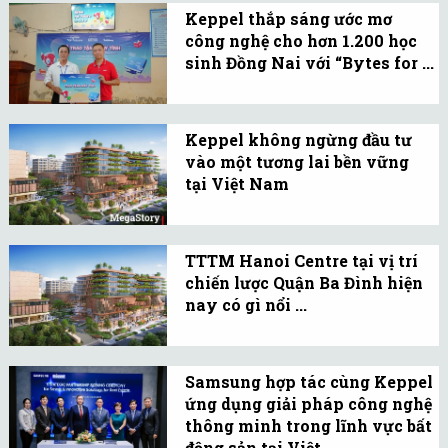
Keppel thắp sáng ước mơ
Keppel hiện là một trong
công nghệ cho hơn 1.200 học
những nhà đầu tư bất
sinh Đồng Nai với “Bytes for ...
động sản nước ngoài lớn
Kể khi được khởi xướng
mạnh tại Việt Nam.
vào năm 2024, đến nay,
Keppel không ngừng đầu tư
tổng số học sinh mà
vào một tương lai bền vững
chương trình “Bytes for
tại Việt Nam
Future” đã đồng hành lên
Doanh nghiệp đến từ
đến hơn 2.000 em trên cả
Singapore đã và đang
nước.
TTTM Hanoi Centre tại vị trí
kiến tạo tương lai bền
chiến lược Quận Ba Đình hiện
vững của Việt Nam thông
nay có gì nổi ...
qua các chiến lược xanh,
Hanoi Centre, tọa lạc tại
chuyển đổi số, CSR...
trung tâm của quận Ba
Samsung hợp tác cùng Keppel
Đình, hứa hẹn trở thành
ứng dụng giải pháp công nghệ
điểm đến mua sắm, giải
thông minh trong lĩnh vực bất
trí và dịch vụ cao cấp
động sản tại Việt ...