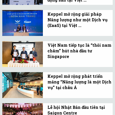
hàng đầu tại Hà Nội.
Với việc hợp tác này,
Samsung và Keppel cùng
Keppel mở rộng giải pháp
Năng lượng như một Dịch vụ
nhau khám phá và thúc
(EaaS) tại Việt ...
đẩy việc ứng dụng công
Keppel đã ký thỏa thuận
nghệ thông minh vào
hợp tác với KDI Holdings
lĩnh vực bất động sản tại
Việt Nam tiếp tục là “thỏi nam
nhằm cung cấp các giải
Việt Nam.
châm” hút nhà đầu tư
pháp “Năng lượng như
Singapore
một Dịch vụ” (EaaS) cho
Việt Nam và Singapore
Libera Nha Trang.
đều nhất trí xem xét khả
Keppel mở rộng phát triển
năng nâng cấp quan hệ
mảng “Năng lượng là một Dịch
song phương lên đối tác
vụ” tại châu Á
chiến lược toàn diện
Keppel tiến hành ký kết
trong thời gian tới.
các hợp đồng Năng lượng
Lễ hội Nhật Bản đầu tiên tại
là một Dịch vụ và Biên
Saigon Centre