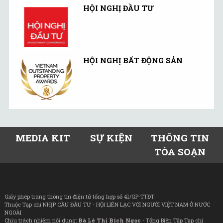
HỘI NGHỊ ĐẦU TƯ
HỘI NGHỊ BẤT ĐỘNG SẢN
MEDIA KIT
SỰ KIỆN
THÔNG TIN
TÒA SOẠN
Giấy phép trang thông tin điện tử tổng hợp số 41/GP-TTĐT
Thuộc Tạp chí NHỊP CẦU ĐẦU TƯ - HỘI LIÊN LẠC VỚI NGƯỜI VIỆT NAM Ở NƯỚC
NGOÀI
Chịu trách nhiệm nội dung:
Bà Lê Thị Bích Ngọc
- Tổng Biên Tập Tạp chí