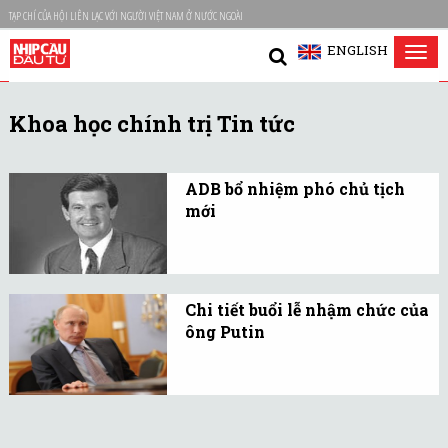
TẠP CHÍ CỦA HỘI LIÊN LẠC VỚI NGƯỜI VIỆT NAM Ở NƯỚC NGOÀI
ENGLISH
Tog
nav
Khoa học chính trị Tin tức
ADB bổ nhiệm phó chủ tịch
mới
Ngân hàng Phát triển
châu Á (ADB) hôm qua
5/12 đã bổ nhiệm ông
Chi tiết buổi lễ nhậm chức của
Bruce Davis làm phó chủ
ông Putin
tịch mới.
Lễ nhậm chức của Tổng
thống Nga vừa đắc cử
Vladimir Putin ước tính
tốn gần 900.000 USD.