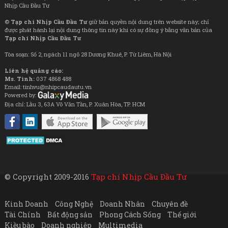
Nhịp Cầu Đầu Tư
©
Tạp chí Nhịp Cầu Đầu Tư
giữ bản quyền nội dung trên website này; chỉ
được phát hành lại nội dung thông tin này khi có sự đồng ý bằng văn bản của
Tạp chí Nhịp Cầu Đầu Tư
Tòa soạn: Số 2, ngách 11 ngõ 28 Dương Khuê, P. Từ Liêm, Hà Nội
Liên hệ quảng cáo:
Ms. Tình:
037 4868 488
Email: tinhvu@nhipcaudautu.vn
Powered by:
Địa chỉ: Lầu 3, 63A Võ Văn Tần, P. Xuân Hòa, TP. HCM
© Copyright 2009-2016
Tạp chí Nhịp Cầu Đầu Tư
Kinh Doanh
Công Nghệ
Doanh Nhân
Chuyên đề
Tài Chính
Bất động sản
Phong Cách Sống
Thế giới
Kiều bào
Doanh nghiệp
Multimedia