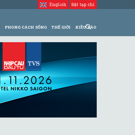
English
Đặt tạp chí
N
PHONG CÁCH SỐNG
THẾ GIỚI
KIỀU BÀO