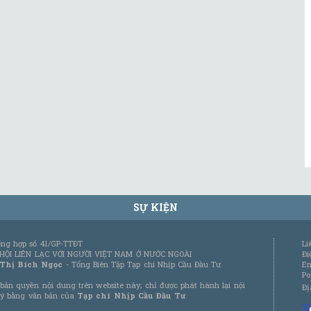
SỰ KIỆN
tổng hợp số 41/GP-TTĐT
Li
 HỘI LIÊN LẠC VỚI NGƯỜI VIỆT NAM Ở NƯỚC NGOÀI
Đi
 Thị Bích Ngọc
- Tổng Biên Tập Tạp chí Nhịp Cầu Đầu Tư
Em
Po
bản quyền nội dung trên website này; chỉ được phát hành lại nội
Đị
 ý bằng văn bản của
Tạp chí Nhịp Cầu Đầu Tư