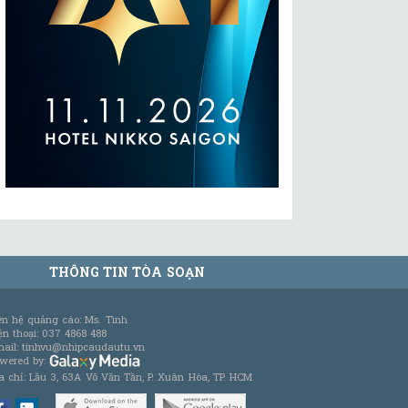
THÔNG TIN TÒA SOẠN
ên hệ quảng cáo: Ms. Tình
ện thoại: 037 4868 488
ail: tinhvu@nhipcaudautu.vn
wered by:
a chỉ: Lầu 3, 63A Võ Văn Tần, P. Xuân Hòa, TP. HCM