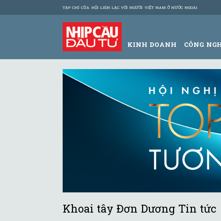
TẠP CHÍ CỦA HỘI LIÊN LẠC VỚI NGƯỜI VIỆT NAM Ở NƯỚC NGOÀI
KINH DOANH
CÔNG NG
Khoai tây Đơn Dương Tin tức