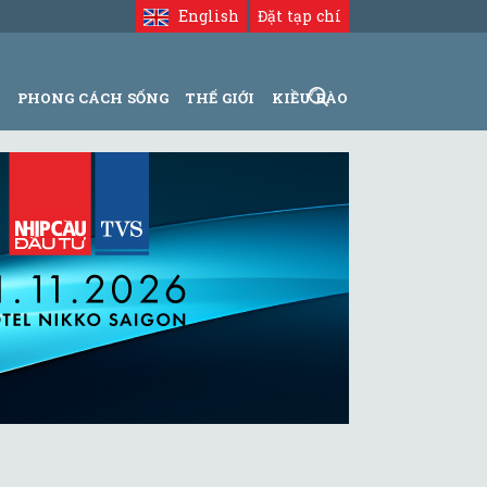
English
Đặt tạp chí
N
PHONG CÁCH SỐNG
THẾ GIỚI
KIỀU BÀO