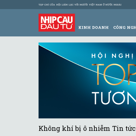
TẠP CHÍ CỦA HỘI LIÊN LẠC VỚI NGƯỜI VIỆT NAM Ở NƯỚC NGOÀI
KINH DOANH
CÔNG NG
Không khí bị ô nhiễm Tin tức