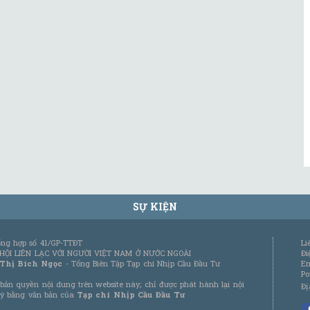
SỰ KIỆN
tổng hợp số 41/GP-TTĐT
Li
 HỘI LIÊN LẠC VỚI NGƯỜI VIỆT NAM Ở NƯỚC NGOÀI
Đi
 Thị Bích Ngọc
- Tổng Biên Tập Tạp chí Nhịp Cầu Đầu Tư
Em
Po
bản quyền nội dung trên website này; chỉ được phát hành lại nội
Đị
 ý bằng văn bản của
Tạp chí Nhịp Cầu Đầu Tư