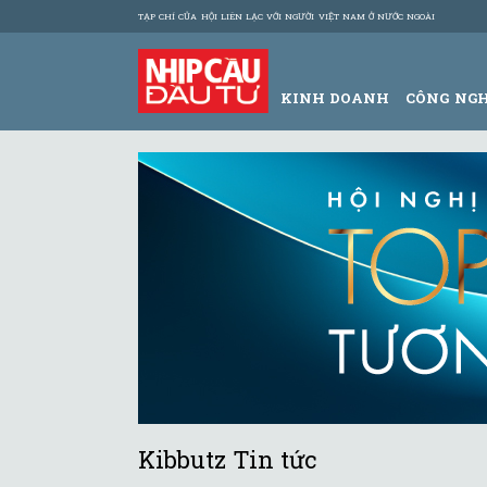
TẠP CHÍ CỦA HỘI LIÊN LẠC VỚI NGƯỜI VIỆT NAM Ở NƯỚC NGOÀI
KINH DOANH
CÔNG NG
Kibbutz Tin tức