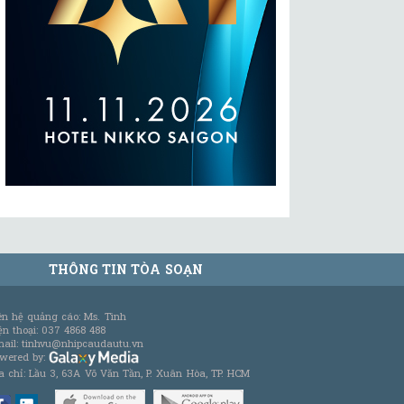
THÔNG TIN TÒA SOẠN
ên hệ quảng cáo: Ms. Tình
ện thoại: 037 4868 488
ail: tinhvu@nhipcaudautu.vn
wered by:
a chỉ: Lầu 3, 63A Võ Văn Tần, P. Xuân Hòa, TP. HCM