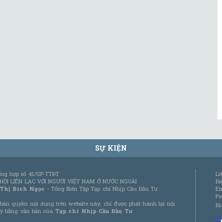
SỰ KIỆN
tổng hợp số 41/GP-TTĐT
Li
 HỘI LIÊN LẠC VỚI NGƯỜI VIỆT NAM Ở NƯỚC NGOÀI
Đi
 Thị Bích Ngọc
- Tổng Biên Tập Tạp chí Nhịp Cầu Đầu Tư
Em
Po
bản quyền nội dung trên website này; chỉ được phát hành lại nội
Đị
 ý bằng văn bản của
Tạp chí Nhịp Cầu Đầu Tư