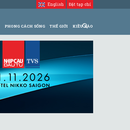
English
Đặt tạp chí
N
PHONG CÁCH SỐNG
THẾ GIỚI
KIỀU BÀO