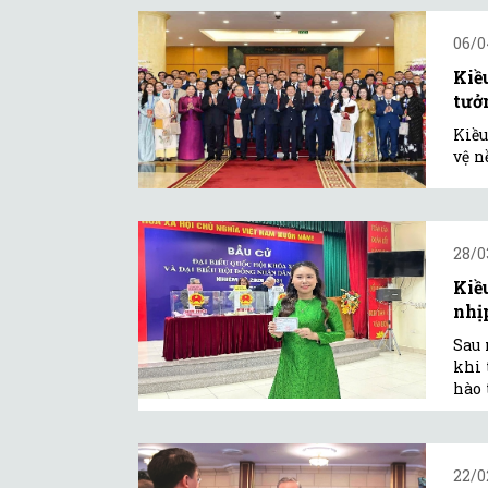
06/0
Kiề
tưở
Kiều
vệ n
28/0
Kiề
nhịp
Sau 
khi 
hào 
22/0