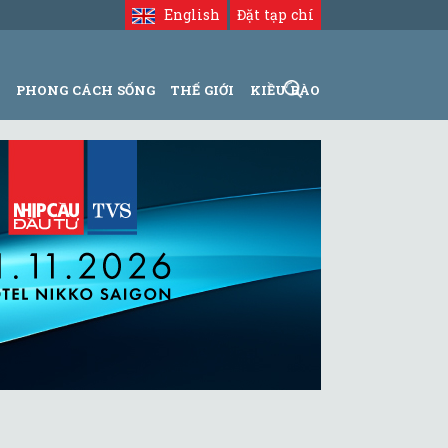
English
Đặt tạp chí
N
PHONG CÁCH SỐNG
THẾ GIỚI
KIỀU BÀO