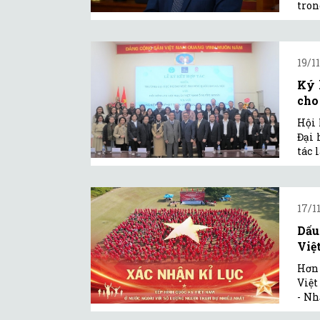
tron
19/1
Ký 
cho
Hội 
Đại 
tác 
17/1
Dấu
Việ
Hơn 
Việt
- Nh