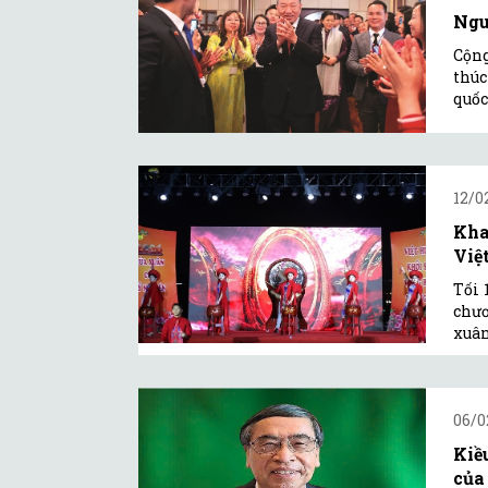
Ngu
Cộng
thúc
quốc
12/0
Kha
Việ
Tối 
chươ
xuân
06/0
Kiề
của