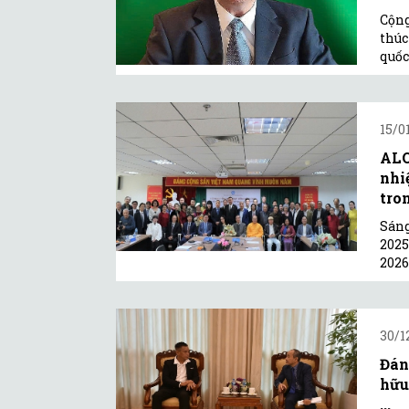
Cộng
thúc
quốc
15/0
ALO
nhi
tro
Sáng
2025
2026
30/1
Đán
hữu
...