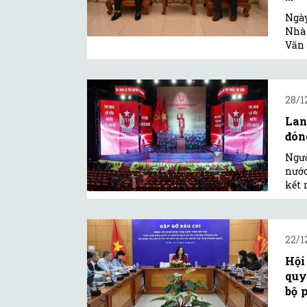
Ngày
Nhà 
Văn 
28/1
Lan
đóng
Ngườ
nước
kết 
22/1
Hội
quy
bộ 