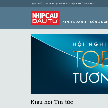
TẠP CHÍ CỦA HỘI LIÊN LẠC VỚI NGƯỜI VIỆT NAM Ở NƯỚC NGOÀI
KINH DOANH
CÔNG NG
Kieu hoi Tin tức