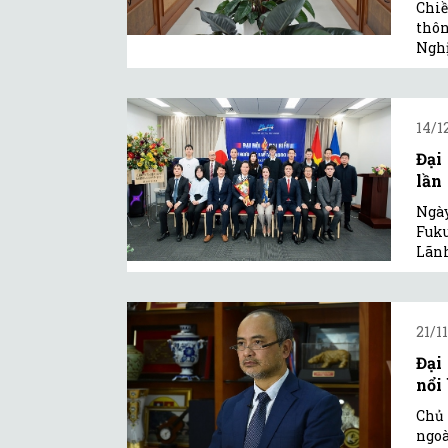
Chiề
thôn
Nghị
14/1
Đại
lần 
Ngày
Fuku
Lãnh
21/1
Đại
nổi
Chủ 
ngoà