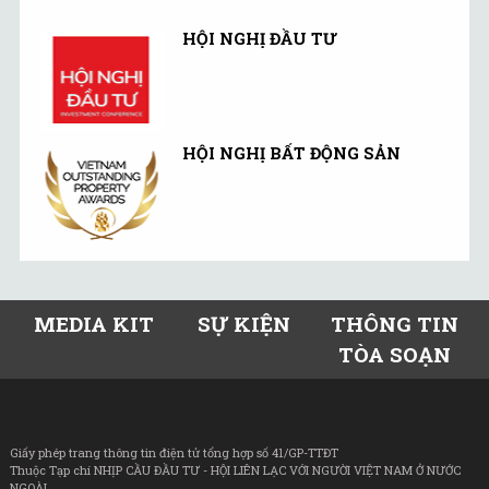
HỘI NGHỊ ĐẦU TƯ
HỘI NGHỊ BẤT ĐỘNG SẢN
MEDIA KIT
SỰ KIỆN
THÔNG TIN
TÒA SOẠN
Giấy phép trang thông tin điện tử tổng hợp số 41/GP-TTĐT
Thuộc Tạp chí NHỊP CẦU ĐẦU TƯ - HỘI LIÊN LẠC VỚI NGƯỜI VIỆT NAM Ở NƯỚC
NGOÀI