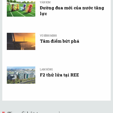
VĂN KIM
Đường đua mới của nước tăng
lực
VŨ BÌNH MINH
Tâm điểm bứt phá
LAM HỒNG
F2 thử lửa tại REE