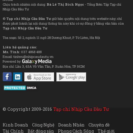
Chịu trách nhiệm nội dung:
Bà Lê Thị Bích Ngọc
- Tổng Biên Tập Tạp chí
Nhịp Cầu Đầu Tư
©
Tạp chí Nhịp Cầu Đầu Tư
giữ bản quyền nội dung trên website này; chỉ
được phát hành lại nội dung thông tin này khi có sự đồng ý bằng văn bản của
Tạp chí Nhịp Cầu Đầu Tư
Tòa soạn: Số 2, ngách 11 ngõ 28 Dương Khuê, P. Từ Liêm, Hà Nội
Liên hệ quảng cáo:
Ms. Tình:
037 4868 488
Email: tinhvu@nhipcaudautu.vn
Powered by:
Địa chỉ: Lầu 3, 63A Võ Văn Tần, P. Xuân Hòa, TP. HCM
© Copyright 2009-2016
Tạp chí Nhịp Cầu Đầu Tư
Kinh Doanh
Công Nghệ
Doanh Nhân
Chuyên đề
Tài Chính
Bất động sản
Phong Cách Sống
Thế giới