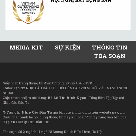
MEDIA KIT
SỰ KIỆN
THÔNG TIN
TÒA SOẠN
Giấy phép trang thông tin điện tử tổng hợp số 41/GP-TTĐT
Thuộc Tạp chí NHỊP CẦU ĐẦU TƯ - HỘI LIÊN LẠC VỚI NGƯỜI VIỆT NAM Ở NƯỚC
NGOÀI
Chịu trách nhiệm nội dung:
Bà Lê Thị Bích Ngọc
- Tổng Biên Tập Tạp chí
Nhịp Cầu Đầu Tư
©
Tạp chí Nhịp Cầu Đầu Tư
giữ bản quyền nội dung trên website này; chỉ
được phát hành lại nội dung thông tin này khi có sự đồng ý bằng văn bản của
Tạp chí Nhịp Cầu Đầu Tư
Tòa soạn: Số 2, ngách 11 ngõ 28 Dương Khuê, P. Từ Liêm, Hà Nội