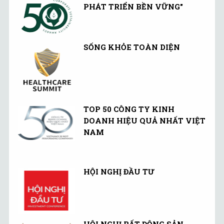
PHÁT TRIỂN BỀN VỮNG"
SỐNG KHỎE TOÀN DIỆN
TOP 50 CÔNG TY KINH
DOANH HIỆU QUẢ NHẤT VIỆT
NAM
HỘI NGHỊ ĐẦU TƯ
HỘI NGHỊ BẤT ĐỘNG SẢN