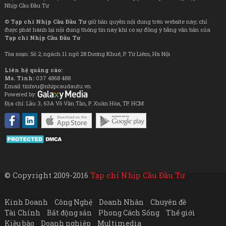
Nhịp Cầu Đầu Tư
©
Tạp chí Nhịp Cầu Đầu Tư
giữ bản quyền nội dung trên website này; chỉ
được phát hành lại nội dung thông tin này khi có sự đồng ý bằng văn bản của
Tạp chí Nhịp Cầu Đầu Tư
Tòa soạn: Số 2, ngách 11 ngõ 28 Dương Khuê, P. Từ Liêm, Hà Nội
Liên hệ quảng cáo:
Ms. Tình:
037 4868 488
Email: tinhvu@nhipcaudautu.vn
Powered by:
Địa chỉ: Lầu 3, 63A Võ Văn Tần, P. Xuân Hòa, TP. HCM
© Copyright 2009-2016
Tạp chí Nhịp Cầu Đầu Tư
Kinh Doanh
Công Nghệ
Doanh Nhân
Chuyên đề
Tài Chính
Bất động sản
Phong Cách Sống
Thế giới
Kiều bào
Doanh nghiệp
Multimedia