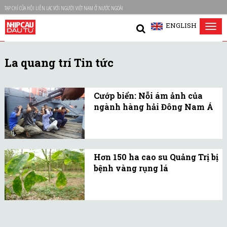
TẠP CHÍ CỦA HỘI LIÊN LẠC VỚI NGƯỜI VIỆT NAM Ở NƯỚC NGOÀI
ENGLISH
Tog
nav
La quang trí Tin tức
Cướp biển: Nỗi ám ảnh của
ngành hàng hải Đông Nam Á
Theo Cục Hàng hải quốc
tế (IMB), trong 9 tháng
đầu năm 2016 ở vùng biển
Hơn 150 ha cao su Quảng Trị bị
Đông Nam Á đã có 44 vụ
bệnh vàng rụng lá
cướp biển tấn công.
Mùa mưa sắp tới, dịch
bệnh có khả năng phát
sinh, lây lan và gây thiệt
hại nhiều hơn cho các