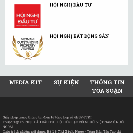
HỘI NGHỊ ĐẦU TƯ
HỘI NGHỊ BẤT ĐỘNG SẢN
MEDIA KIT
SỰ KIỆN
THÔNG TIN
TÒA SOẠN
Giấy phép trang thông tin điện tử tổng hợp số 41/GP-TTĐT
Thuộc Tạp chí NHỊP CẦU ĐẦU TƯ - HỘI LIÊN LẠC VỚI NGƯỜI VIỆT NAM Ở NƯỚC
NGOÀI
Chịu trách nhiệm nội dung:
Bà Lê Thị Bích Ngọc
- Tổng Biên Tập Tạp chí