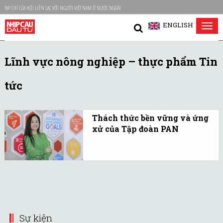
TẠP CHÍ CỦA HỘI LIÊN LẠC VỚI NGƯỜI VIỆT NAM Ở NƯỚC NGOÀI
ENGLISH
Tog
nav
Lĩnh vực nông nghiệp – thực phẩm Tin
tức
Thách thức bền vững và ứng
xử của Tập đoàn PAN
Phát thải khí nhà kính
tại Việt Nam đã tăng lên
đáng kể trong những
năm qua theo sự phát
triển của nền kinh tế và
gia tăng dân số.
Sự kiện