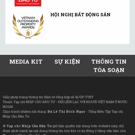
HỘI NGHỊ BẤT ĐỘNG SẢN
MEDIA KIT
SỰ KIỆN
THÔNG TIN
TÒA SOẠN
Giấy phép trang thông tin điện tử tổng hợp số 41/GP-TTĐT
Thuộc Tạp chí NHỊP CẦU ĐẦU TƯ - HỘI LIÊN LẠC VỚI NGƯỜI VIỆT NAM Ở NƯỚC
NGOÀI
Chịu trách nhiệm nội dung:
Bà Lê Thị Bích Ngọc
- Tổng Biên Tập Tạp chí
Nhịp Cầu Đầu Tư
©
Tạp chí Nhịp Cầu Đầu Tư
giữ bản quyền nội dung trên website này; chỉ
được phát hành lại nội dung thông tin này khi có sự đồng ý bằng văn bản của