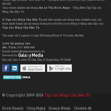
NGOÀI
Chịu trách nhiệm nội dung:
Bà Lê Thị Bích Ngọc
- Tổng Biên Tập Tạp chí
Nhịp Cầu Đầu Tư
©
Tạp chí Nhịp Cầu Đầu Tư
giữ bản quyền nội dung trên website này; chỉ
được phát hành lại nội dung thông tin này khi có sự đồng ý bằng văn bản của
Tạp chí Nhịp Cầu Đầu Tư
Tòa soạn: Số 2, ngách 11 ngõ 28 Dương Khuê, P. Từ Liêm, Hà Nội
Liên hệ quảng cáo:
Ms. Tình:
037 4868 488
Email: tinhvu@nhipcaudautu.vn
Powered by:
Địa chỉ: Lầu 3, 63A Võ Văn Tần, P. Xuân Hòa, TP. HCM
© Copyright 2009-2016
Tạp chí Nhịp Cầu Đầu Tư
Kinh Doanh
Công Nghệ
Doanh Nhân
Chuyên đề