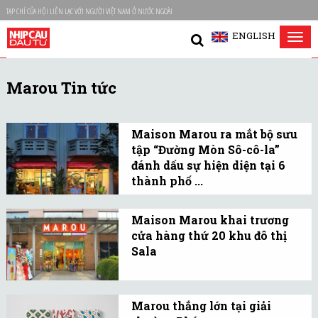
TẠP CHÍ CỦA HỘI LIÊN LẠC VỚI NGƯỜI VIỆT NAM Ở NƯỚC NGOÀI
ENGLISH
Tog
nav
Marou Tin tức
Maison Marou ra mắt bộ sưu
tập “Đường Mòn Sô-cô-la”
đánh dấu sự hiện diện tại 6
thành phố ...
Set quà tặng Sô-cô-la
Trail phiên bản đặc biệt,
Maison Marou khai trương
cửa hàng thứ 20 khu đô thị
bao gồm 6 thanh sô-cô-la
Sala
đại diện cho 6 thành phố
Cửa hàng tọa lạc tại số 74
có cửa hàng Maison
Nguyễn Cơ Thạch,
Marou đang hoạt động.
Marou thắng lớn tại giải
Phường An Lợi Đông, TP.