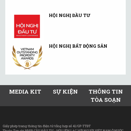
HỘI NGHỊ ĐẦU TƯ
HỘI NGHỊ BẤT ĐỘNG SẢN
MEDIA KIT
SỰ KIỆN
THÔNG TIN
TÒA SOẠN
Giấy phép trang thông tin điện tử tổng hợp số 41/GP-TTĐT
Thuộc Tạp chí NHỊP CẦU ĐẦU TƯ - HỘI LIÊN LẠC VỚI NGƯỜI VIỆT NAM Ở NƯỚC