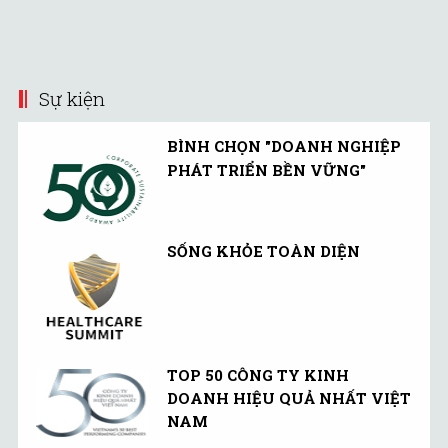
được.
thu của Marou đạt 120.000
USD. Công ty dự kiến đạt
1 triệu USD trong năm
Sự kiện
nay, với chỉ 20 nhân viên.
BÌNH CHỌN "DOANH NGHIỆP
PHÁT TRIỂN BỀN VỮNG"
SỐNG KHỎE TOÀN DIỆN
TOP 50 CÔNG TY KINH
DOANH HIỆU QUẢ NHẤT VIỆT
NAM