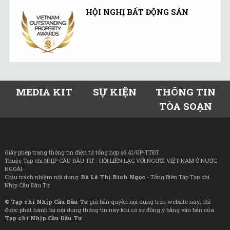
HỘI NGHỊ BẤT ĐỘNG SẢN
MEDIA KIT
SỰ KIỆN
THÔNG TIN
TÒA SOẠN
Giấy phép trang thông tin điện tử tổng hợp số 41/GP-TTĐT
Thuộc Tạp chí NHỊP CẦU ĐẦU TƯ - HỘI LIÊN LẠC VỚI NGƯỜI VIỆT NAM Ở NƯỚC
NGOÀI
Chịu trách nhiệm nội dung:
Bà Lê Thị Bích Ngọc
- Tổng Biên Tập Tạp chí
Nhịp Cầu Đầu Tư
©
Tạp chí Nhịp Cầu Đầu Tư
giữ bản quyền nội dung trên website này; chỉ
được phát hành lại nội dung thông tin này khi có sự đồng ý bằng văn bản của
Tạp chí Nhịp Cầu Đầu Tư