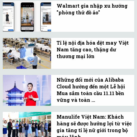
mời rầm rộ. Nhiều tour
Walmart gia nhập xu hướng
hiện đã hết chỗ, mặc dù
"phòng thử đồ ảo"
còn thời gian dài nữa mới
Trải nghiệm này cho
tới kỳ nghỉ lễ.
phép khách hàng sử
dụng ảnh của chính họ để
Tỉ lệ nội địa hóa dệt may Việt
hình dung rõ hơn quần
Nam tăng cao, thặng dư
áo khi lên người trông
thương mại lớn
như thế nào.
Gần hết quý III năm 2022,
tỉ lệ nội địa hóa của
Những đổi mới của Alibaba
ngành dệt may Việt Nam
Cloud hướng đến một Lễ hội
đã lên 57%, đạt gần mục
Mua sắm toàn cầu 11.11 bền
tiêu 60% của năm 2025.
vững và toàn ...
Lễ hội Mua sắm toàn cầu
lớn nhất thế giới lần đầu
Manulife Việt Nam: Khách
hàng sẽ được hưởng lợi từ việc
tiên diễn ra 100% trên nền
gia tăng tỉ lệ nữ giới trong bộ
tảng “đám mây”.
máy lãnh ...