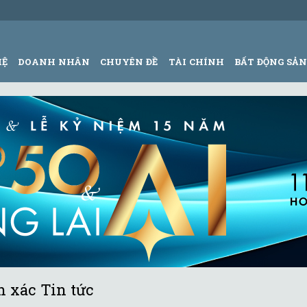
HỆ
DOANH NHÂN
CHUYÊN ĐỀ
TÀI CHÍNH
BẤT ĐỘNG SẢ
 xác Tin tức