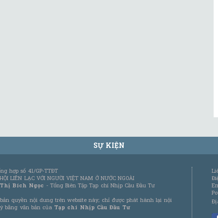
SỰ KIỆN
tổng hợp số 41/GP-TTĐT
Li
 HỘI LIÊN LẠC VỚI NGƯỜI VIỆT NAM Ở NƯỚC NGOÀI
Đi
 Thị Bích Ngọc
- Tổng Biên Tập Tạp chí Nhịp Cầu Đầu Tư
Em
Po
bản quyền nội dung trên website này; chỉ được phát hành lại nội
Đị
 ý bằng văn bản của
Tạp chí Nhịp Cầu Đầu Tư