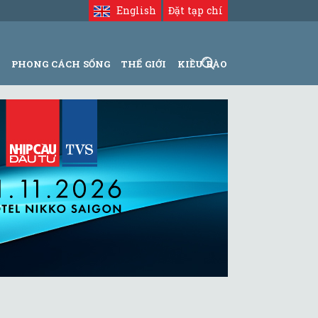
English
Đặt tạp chí
N
PHONG CÁCH SỐNG
THẾ GIỚI
KIỀU BÀO