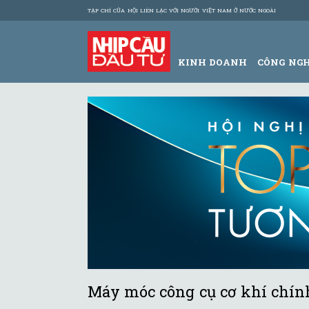
TẠP CHÍ CỦA HỘI LIÊN LẠC VỚI NGƯỜI VIỆT NAM Ở NƯỚC NGOÀI
KINH DOANH
CÔNG NG
Máy móc công cụ cơ khí chính