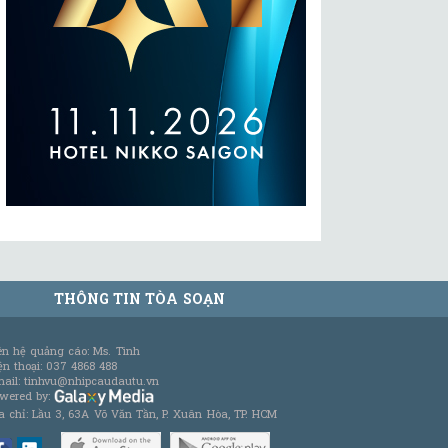
THÔNG TIN TÒA SOẠN
ên hệ quảng cáo: Ms. Tình
ện thoại: 037 4868 488
ail: tinhvu@nhipcaudautu.vn
wered by:
a chỉ: Lầu 3, 63A Võ Văn Tần, P. Xuân Hòa, TP. HCM