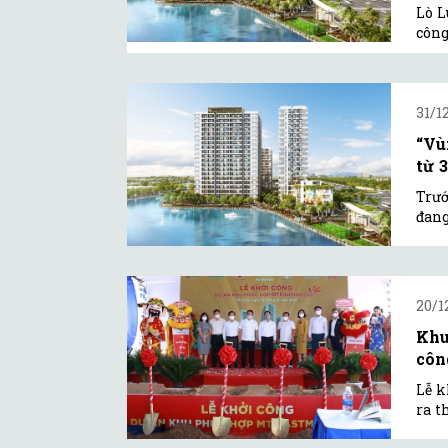
Lò L
công
31/12
“Vù
từ 
Trướ
đang
20/1
Khu
côn
Lễ k
ra t