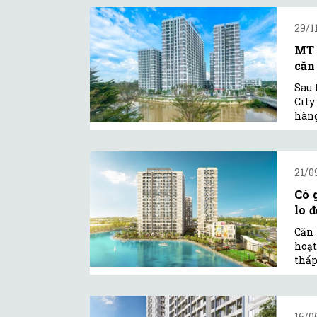
29/1
MT 
căn
Sau 
City
hàng
21/0
Có 
lo 
Căn 
hoạt
thấp
16/0