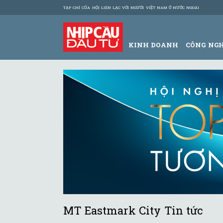
TẠP CHÍ CỦA HỘI LIÊN LẠC VỚI NGƯỜI VIỆT NAM Ở NƯỚC NGOÀI
KINH DOANH
CÔNG NG
MT Eastmark City Tin tức