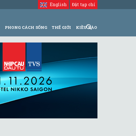
English
Đặt tạp chí
N
PHONG CÁCH SỐNG
THẾ GIỚI
KIỀU BÀO