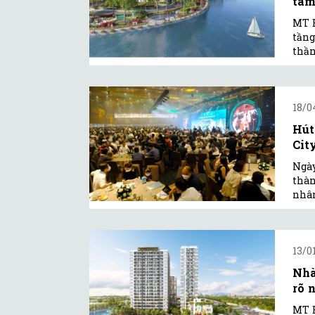
tâm
MT E
tầng
thần
18/0
Hút
Cit
Ngày
thàn
nhân
13/0
Nhà
rõ 
MT E