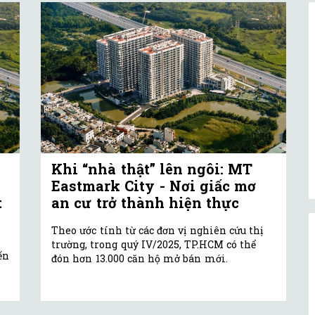
Khi “nhà thật” lên ngôi: MT
Eastmark City - Nơi giấc mơ
t
an cư trở thành hiện thực
Theo ước tính từ các đơn vị nghiên cứu thị
trường, trong quý IV/2025, TP.HCM có thể
ến
đón hơn 13.000 căn hộ mở bán mới.