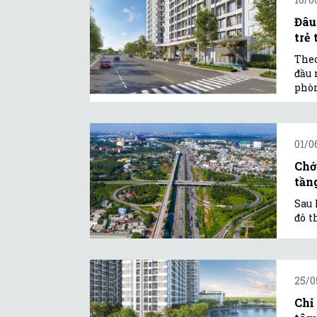
Đâu
trẻ
Theo
đầu 
phòn
01/0
Chớ
tần
Sau 
đô t
25/0
Chỉ