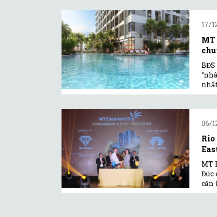
17/1
MT 
chu
BĐS 
“nhâ
nhất
06/1
Rio
Eas
MT E
Đức 
căn 