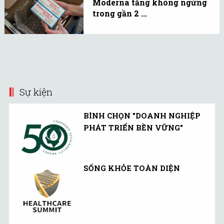
Moderna tăng không ngừng
trong gần 2 ...
Nếu việc tiêm mũi
vaccine COVID-19 tăng
cường là cần thiết đối với
cộng đồng, thị trường
vaccine COVID-19 sẽ
Sự kiện
tương tự với vaccine
cúm.
BÌNH CHỌN "DOANH NGHIỆP
PHÁT TRIỂN BỀN VỮNG"
SỐNG KHỎE TOÀN DIỆN