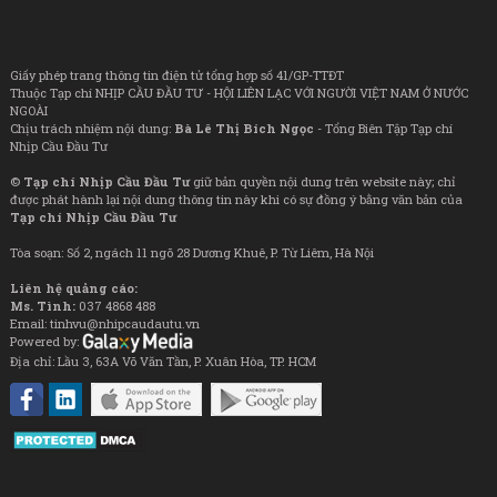
Giấy phép trang thông tin điện tử tổng hợp số 41/GP-TTĐT
Thuộc Tạp chí NHỊP CẦU ĐẦU TƯ - HỘI LIÊN LẠC VỚI NGƯỜI VIỆT NAM Ở NƯỚC
NGOÀI
Chịu trách nhiệm nội dung:
Bà Lê Thị Bích Ngọc
- Tổng Biên Tập Tạp chí
Nhịp Cầu Đầu Tư
©
Tạp chí Nhịp Cầu Đầu Tư
giữ bản quyền nội dung trên website này; chỉ
được phát hành lại nội dung thông tin này khi có sự đồng ý bằng văn bản của
Tạp chí Nhịp Cầu Đầu Tư
Tòa soạn: Số 2, ngách 11 ngõ 28 Dương Khuê, P. Từ Liêm, Hà Nội
Liên hệ quảng cáo:
Ms. Tình:
037 4868 488
Email: tinhvu@nhipcaudautu.vn
Powered by:
Địa chỉ: Lầu 3, 63A Võ Văn Tần, P. Xuân Hòa, TP. HCM