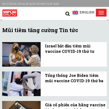
TẠP CHÍ CỦA HỘI LIÊN LẠC VỚI NGƯỜI VIỆT NAM Ở NƯỚC NGOÀI
ENGLISH
Tog
nav
Mũi tiêm tăng cường Tin tức
Israel bắt đầu tiêm mũi
vaccine COVID-19 thứ tư
Một bệnh viện ở Israel
tiến hành tiêm liều
vaccine COVID-19 thứ tư
Tổng thống Joe Biden tiêm
cho nhóm thử nghiệm
mũi vaccine COVID-19 thứ ba
gồm các nhân viên y tế,
Tổng thống Biden tiêm
trong bối cảnh biến
mũi đầu tiên vào ngày
chủng Omicron vẫn
21/12/2020 và liều thứ hai
Giá cổ phiếu của hãng vaccine
hoành hành.
vào ba tuần sau đó.