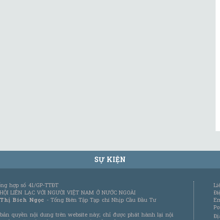
SỰ KIỆN
tổng hợp số 41/GP-TTĐT
Li
 HỘI LIÊN LẠC VỚI NGƯỜI VIỆT NAM Ở NƯỚC NGOÀI
Đi
 Thị Bích Ngọc
- Tổng Biên Tập Tạp chí Nhịp Cầu Đầu Tư
Em
Po
bản quyền nội dung trên website này; chỉ được phát hành lại nội
Đị