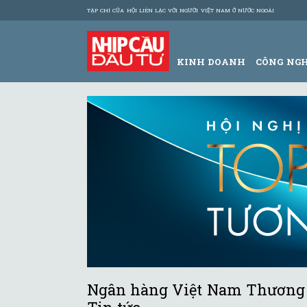
TẠP CHÍ CỦA HỘI LIÊN LẠC VỚI NGƯỜI VIỆT NAM Ở NƯỚC NGOÀI
KINH DOANH
CÔNG NG
Ngân hàng Việt Nam Thương T