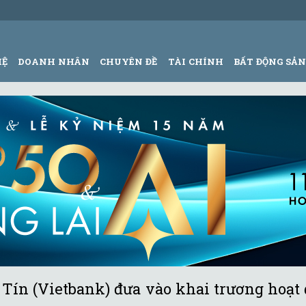
HỆ
DOANH NHÂN
CHUYÊN ĐỀ
TÀI CHÍNH
BẤT ĐỘNG SẢ
ín (Vietbank) đưa vào khai trương hoạt 