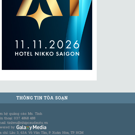
THÔNG TIN TÒA SOẠN
ên hệ quảng cáo: Ms. Tình
ện thoại: 037 4868 488
ail: tinhvu@nhipcaudautu.vn
wered by:
a chỉ: Lầu 3, 63A Võ Văn Tần, P. Xuân Hòa, TP. HCM