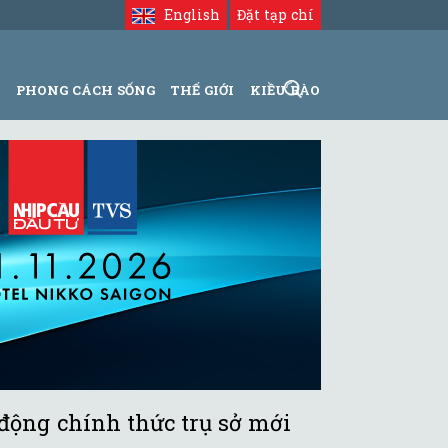
English
Đặt tạp chí
N
PHONG CÁCH SỐNG
THẾ GIỚI
KIỀU BÀO
động chính thức trụ sở mới