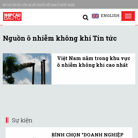
TẠP CHÍ CỦA HỘI LIÊN LẠC VỚI NGƯỜI VIỆT NAM Ở NƯỚC NGOÀI
ENGLISH
Tog
nav
Nguồn ô nhiễm không khí Tin tức
Việt Nam nằm trong khu vực
ô nhiễm không khí cao nhất
Hà Nội chỉ có 13 trạm
quan trắc không khí và
TP.HCM chỉ duy nhất một
trạm công bố số liệu trực
tuyến cho người dân.
Sự kiện
BÌNH CHỌN "DOANH NGHIỆP