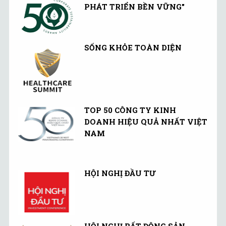
PHÁT TRIỂN BỀN VỮNG"
SỐNG KHỎE TOÀN DIỆN
TOP 50 CÔNG TY KINH
DOANH HIỆU QUẢ NHẤT VIỆT
NAM
HỘI NGHỊ ĐẦU TƯ
HỘI NGHỊ BẤT ĐỘNG SẢN