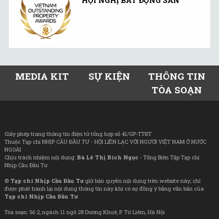
MEDIA KIT
SỰ KIỆN
THÔNG TIN
TÒA SOẠN
Giấy phép trang thông tin điện tử tổng hợp số 41/GP-TTĐT
Thuộc Tạp chí NHỊP CẦU ĐẦU TƯ - HỘI LIÊN LẠC VỚI NGƯỜI VIỆT NAM Ở NƯỚC
NGOÀI
Chịu trách nhiệm nội dung:
Bà Lê Thị Bích Ngọc
- Tổng Biên Tập Tạp chí
Nhịp Cầu Đầu Tư
©
Tạp chí Nhịp Cầu Đầu Tư
giữ bản quyền nội dung trên website này; chỉ
được phát hành lại nội dung thông tin này khi có sự đồng ý bằng văn bản của
Tạp chí Nhịp Cầu Đầu Tư
Tòa soạn: Số 2, ngách 11 ngõ 28 Dương Khuê, P. Từ Liêm, Hà Nội