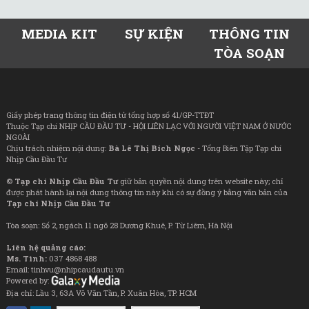
MEDIA KIT
SỰ KIỆN
THÔNG TIN
TÒA SOẠN
Giấy phép trang thông tin điện tử tổng hợp số 41/GP-TTĐT
Thuộc Tạp chí NHỊP CẦU ĐẦU TƯ - HỘI LIÊN LẠC VỚI NGƯỜI VIỆT NAM Ở NƯỚC
NGOÀI
Chịu trách nhiệm nội dung:
Bà Lê Thị Bích Ngọc
- Tổng Biên Tập Tạp chí
Nhịp Cầu Đầu Tư
©
Tạp chí Nhịp Cầu Đầu Tư
giữ bản quyền nội dung trên website này; chỉ
được phát hành lại nội dung thông tin này khi có sự đồng ý bằng văn bản của
Tạp chí Nhịp Cầu Đầu Tư
Tòa soạn: Số 2, ngách 11 ngõ 28 Dương Khuê, P. Từ Liêm, Hà Nội
Liên hệ quảng cáo:
Ms. Tình:
037 4868 488
Email: tinhvu@nhipcaudautu.vn
Powered by:
Địa chỉ: Lầu 3, 63A Võ Văn Tần, P. Xuân Hòa, TP. HCM