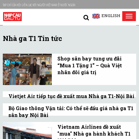
TẠP CHÍ CỦA HỘI LIÊN LẠC VỚI NGƯỜI VIỆT NAM Ở NƯỚC NGOÀI
ENGLISH
Tog
nav
Nhà ga T1 Tin tức
Shop sân bay tung ưu đãi
“Mua 1 Tặng 1” – Quà Việt
nhân đôi giá trị
Chương trình khuyến
mãi và khảo sát được
Vietjet Air tiếp tục đề xuất mua Nhà ga T1-Nội Bài
triển khai đến hết ngày
Vietjet Air lần thứ hai đề xuất Bộ trưởng
30/12/2025.
Bộ Giao thông Vận tải: Có thể sẽ đấu giá nhà ga T1
Bộ GTVT chấp thuận cho tham gia nhượng
sân bay Nội Bài
quyền, quản lý và khai thác toàn bộ Nhà
Theo Thứ trưởng Giao thông Vận tải
Vietnam Airlines đề xuất
ga T1, Nội Bài.
Nguyễn Hồng Trường, đấu giá có thể là
"mua" Nhà ga hành khách T1