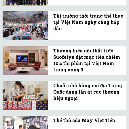
Năm 2024 đặc biệt khởi
thương mại, du lịch Nhật
sắc với tổng kim ngạch
Bản-Thái Lan-Việt Nam'.
Thị trường thời trang thể thao
thương mại hai chiều lần
tại Việt Nam ngày càng hấp
đầu vượt mốc 8 tỉ USD, đạt
dẫn
hơn 8,4 tỉ USD, tăng 18%
Sự kết hợp giữa thời
so với năm 2023.
trang và thể thao đang là
Thương hiệu nội thất tỉ đô
xu hướng hiện nay trên
Suofeiya đặt mục tiêu chiếm
thị trường đồ thể thao.
10% thị phần tại Việt Nam
trong vòng 3 ...
Suofeiya thiết lập tiêu
chuẩn mới cho thị trường
Chuỗi nhà hàng nội địa Trung
Quốc đang lấn át các thương
nội thất Việt Nam bằng
hiệu ngoại
chất lượng và đẳng cấp
Người tiêu dùng Trung
toàn cầu.
Quốc đang ưa chuộng các
Thế thủ của May Việt Tiến
chuỗi nhà hàng nội địa
Các thương hiệu thời