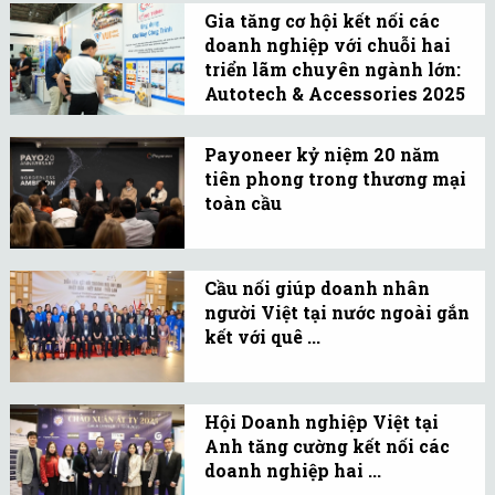
đang chọn lọc người bán
Gia tăng cơ hội kết nối các
biết vận hành và sáng
doanh nghiệp với chuỗi hai
tạo nội dung.
triển lãm chuyên ngành lớn:
Autotech & Accessories 2025
và Cons & Trans ...
Việc tổ chức đồng thời
hai triển lãm chuyên
Payoneer kỷ niệm 20 năm
tiên phong trong thương mại
ngành lớn – Autotech &
toàn cầu
Accessories 2025 và Cons
Ra đời vào năm 2005,
& Trans 2025 mang đến
Payoneer đã luôn tiên
một không gian kết nối
Cầu nối giúp doanh nhân
phong trong việc kiến
mạnh mẽ.
người Việt tại nước ngoài gắn
tạo môi trường giao
kết với quê ...
thương không rào cản.
Tổng Lãnh sự quán Việt
Nam tại Fukuoka và
Hội Doanh nghiệp Việt tại
Tổng Lãnh sự quán Việt
Anh tăng cường kết nối các
Nam tại Khon Kaen tổ
doanh nghiệp hai ...
chức Diễn đàn 'Kết nối