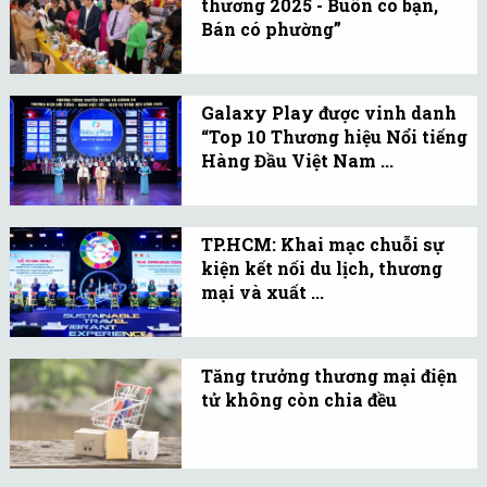
thương 2025 - Buôn có bạn,
phẩm, sắc tố tự nhiên,
Bán có phường”
thiết bị chiếu sáng ô tô,
Kỳ vọng trở thành ngày
vật liệu xây dựng, nội
hội kết nối giao thương
thất...
Galaxy Play được vinh danh
tiêu biểu của cộng đồng
“Top 10 Thương hiệu Nổi tiếng
doanh nghiệp.
Hàng Đầu Việt Nam ...
Giải thưởng nhằm tôn
vinh những doanh
TP.HCM: Khai mạc chuỗi sự
nghiệp và thương hiệu
kiện kết nối du lịch, thương
uy tín, có nhiều đóng góp
mại và xuất ...
cho sự phát triển kinh tế
Khai mạc Hội chợ Du lịch
– xã hội...
Quốc tế TP.HCM lần thứ
Tăng trưởng thương mại điện
19, Diễn đàn Xuất khẩu
tử không còn chia đều
năm 2025 và Kết nối
Tăng trưởng không còn
chuỗi cung ứng hàng hóa
chia đều, khi thị trường
quốc tế.