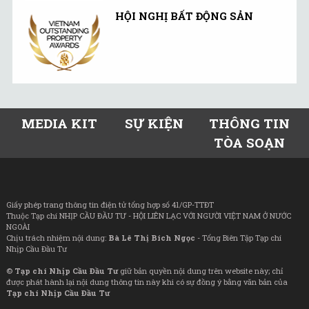
HỘI NGHỊ BẤT ĐỘNG SẢN
MEDIA KIT
SỰ KIỆN
THÔNG TIN
TÒA SOẠN
Giấy phép trang thông tin điện tử tổng hợp số 41/GP-TTĐT
Thuộc Tạp chí NHỊP CẦU ĐẦU TƯ - HỘI LIÊN LẠC VỚI NGƯỜI VIỆT NAM Ở NƯỚC
NGOÀI
Chịu trách nhiệm nội dung:
Bà Lê Thị Bích Ngọc
- Tổng Biên Tập Tạp chí
Nhịp Cầu Đầu Tư
©
Tạp chí Nhịp Cầu Đầu Tư
giữ bản quyền nội dung trên website này; chỉ
được phát hành lại nội dung thông tin này khi có sự đồng ý bằng văn bản của
Tạp chí Nhịp Cầu Đầu Tư