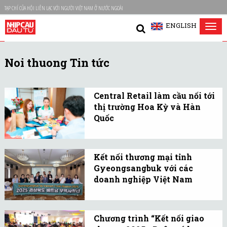
TẠP CHÍ CỦA HỘI LIÊN LẠC VỚI NGƯỜI VIỆT NAM Ở NƯỚC NGOÀI
ENGLISH
Tog
nav
Noi thuong Tin tức
Central Retail làm cầu nối tới
thị trường Hoa Kỳ và Hàn
Quốc
Kết nối 50 doanh nghiệp
sản xuất hàng đầu trong
Kết nối thương mại tỉnh
nước với các thương hiệu
Gyeongsangbuk với các
bán lẻ lớn là Lotte Plaza
doanh nghiệp Việt Nam
Market (Hoa Kỳ) và
Lĩnh vực thực phẩm,
HomePlus (Hàn Quốc).
công nghệ nông nghiệp,
Chương trình “Kết nối giao
công nghiệp phụ trợ, mỹ