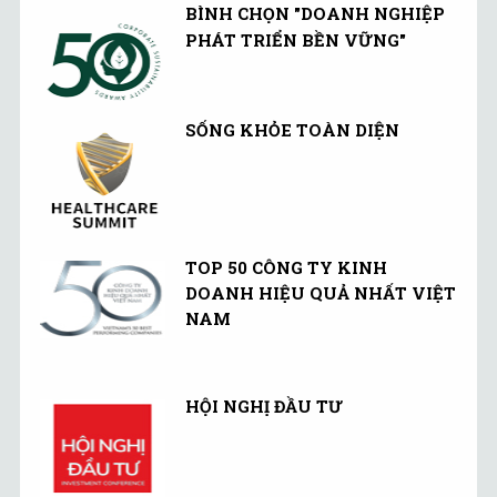
trong khuôn khổ CPTPP'.
BÌNH CHỌN "DOANH NGHIỆP
PHÁT TRIỂN BỀN VỮNG"
SỐNG KHỎE TOÀN DIỆN
TOP 50 CÔNG TY KINH
DOANH HIỆU QUẢ NHẤT VIỆT
NAM
HỘI NGHỊ ĐẦU TƯ