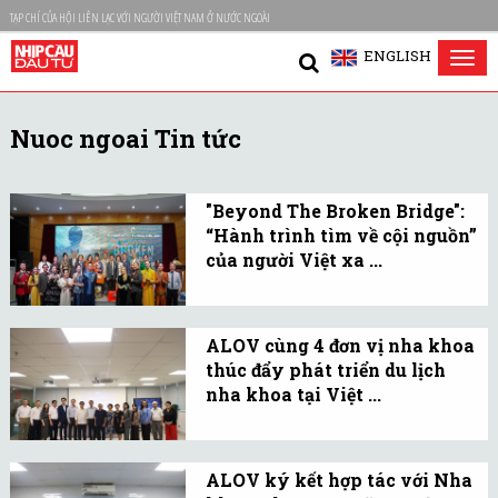
TẠP CHÍ CỦA HỘI LIÊN LẠC VỚI NGƯỜI VIỆT NAM Ở NƯỚC NGOÀI
ENGLISH
Tog
nav
Nuoc ngoai Tin tức
"Beyond The Broken Bridge":
“Hành trình tìm về cội nguồn”
của người Việt xa ...
Sáng 11/6, Cinexia
Productions chính thức
ALOV cùng 4 đơn vị nha khoa
công bố dự án phim điện
thúc đẩy phát triển du lịch
ảnh quốc tế "Beyond The
nha khoa tại Việt ...
Broken Bridge" – “Hành
Sáng 15/5, Hội Liên lạc với
trình tìm nguồn cội”.
người Việt Nam ở nước
ALOV ký kết hợp tác với Nha
ngoài (ALOV) đã ký kết