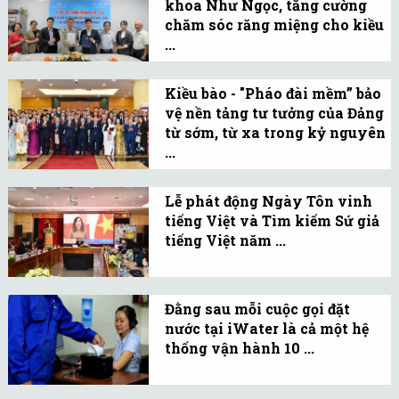
khoa Như Ngọc, tăng cường
thoả thuận hợp tác với 4
chăm sóc răng miệng cho kiều
đơn vị nha khoa.
...
Sáng 23/4, Hội Liên lạc
với người Việt Nam ở
Kiều bào - "Pháo đài mềm” bảo
vệ nền tảng tư tưởng của Đảng
nước ngoài (ALOV) ký kết
từ sớm, từ xa trong kỷ nguyên
Biên bản ghi nhớ với
...
Công ty Cổ phần Nha
Kiều bào góp phần xây
khoa Như Ngọc (Nha
dựng “thế trận tư tưởng
Lễ phát động Ngày Tôn vinh
khoa Như Ngọc).
tiếng Việt và Tìm kiếm Sứ giả
từ xa”, bảo vệ nền tảng tư
tiếng Việt năm ...
tưởng của Đảng trong kỷ
Lễ phát động Ngày Tôn
nguyên số.
vinh tiếng Việt trong
Đằng sau mỗi cuộc gọi đặt
cộng đồng người Việt
nước tại iWater là cả một hệ
Nam ở nước ngoài và Tìm
thống vận hành 10 ...
kiếm Sứ giả tiếng Việt ở
Điều tự hào của iWater
nước ngoài năm 2026.
không chỉ là số lượng