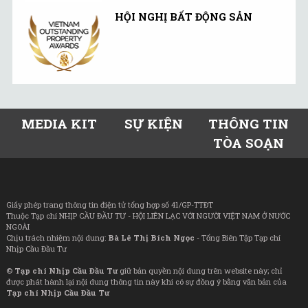
HỘI NGHỊ BẤT ĐỘNG SẢN
MEDIA KIT
SỰ KIỆN
THÔNG TIN
TÒA SOẠN
Giấy phép trang thông tin điện tử tổng hợp số 41/GP-TTĐT
Thuộc Tạp chí NHỊP CẦU ĐẦU TƯ - HỘI LIÊN LẠC VỚI NGƯỜI VIỆT NAM Ở NƯỚC
NGOÀI
Chịu trách nhiệm nội dung:
Bà Lê Thị Bích Ngọc
- Tổng Biên Tập Tạp chí
Nhịp Cầu Đầu Tư
©
Tạp chí Nhịp Cầu Đầu Tư
giữ bản quyền nội dung trên website này; chỉ
được phát hành lại nội dung thông tin này khi có sự đồng ý bằng văn bản của
Tạp chí Nhịp Cầu Đầu Tư