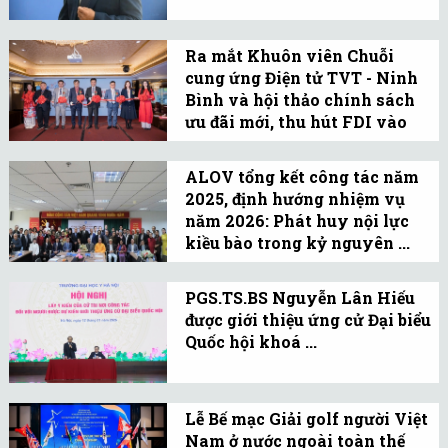
cao chất lượng tăng
gia.
trường và năng lực cạnh
Ra mắt Khuôn viên Chuỗi
tranh quốc gia trong giai
cung ứng Điện tử TVT - Ninh
đoạn tới.
Bình và hội thảo chính sách
ưu đãi mới, thu hút FDI vào
Việt ...
Trong bối cảnh tái cấu
trúc chuỗi cung ứng toàn
ALOV tổng kết công tác năm
2025, định hướng nhiệm vụ
cầu, Việt Nam chủ động
năm 2026: Phát huy nội lực
mở cửa đầu tư, công bố ưu
kiều bào trong kỷ nguyên ...
đãi mới nhằm hút dòng
Sáng 15/1, ALOV tổ chức
vốn công nghệ cao.
Hội nghị tổng kết công
PGS.TS.BS Nguyễn Lân Hiếu
được giới thiệu ứng cử Đại biểu
tác năm 2025, đồng thời
Quốc hội khoá ...
xác định phương hướng,
Trường Đại học Y HN vừa
nhiệm vụ năm 2026.
tổ chức hội nghị lấy ý
Lễ Bế mạc Giải golf người Việt
kiến cử tri nơi công tác
Nam ở nước ngoài toàn thế