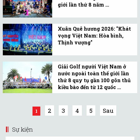
đối với người được giới
giới lần thứ 8 năm ...
thiệu ứng cử Đại biểu
Sau 3 ngày thi đấu sôi
Quốc hội khóa XVI.
nổi, đầy niềm vui (từ
Xuân Quê hương 2026: "Khát
ngày 4-6/1/2026), Giải
vọng Việt Nam: Hòa bình,
Golf người Việt Nam ở
Thịnh vượng"
nước ngoài toàn thế giới
Chương trình Xuân Quê
lần thứ 8 đã khép lại
hương 2026 với chủ đề
thành công.
Giải Golf người Việt Nam ở
"Khát vọng Việt Nam:
nước ngoài toàn thế giới lần
Hòa bình, Thịnh vượng"
thứ 8 quy tụ gần 100 gôn thủ
vào ngày 8/2/2026 (tức
kiều bào đến từ 12 quốc ...
ngày 21 tháng Chạp năm
Giải Golf người Việt Nam
Ất Tỵ).
ở nước ngoài toàn thế
2
3
4
5
Sau
1
giới lần thứ 8 chính thức
khởi tranh từ ngày 4 -
Sự kiện
6/1/2026.