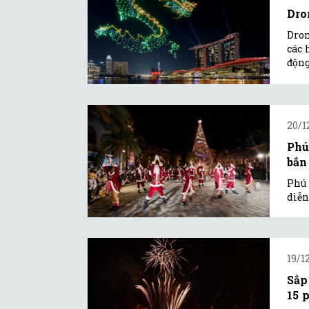
Dro
Dron
các 
động
20/1
Phú
bắn
Phú 
diễn
19/1
Sắp
15 p