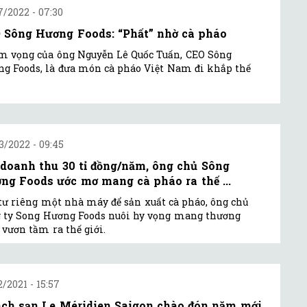
7/2022 - 07:30
 Sông Hương Foods: “Phất” nhờ cà pháo
 vọng của ông Nguyễn Lê Quốc Tuấn, CEO Sông
g Foods, là đưa món cà pháo Việt Nam đi khắp thế
3/2022 - 09:45
 doanh thu 30 tỉ đồng/năm, ông chủ Sông
ng Foods ước mơ mang cà pháo ra thế ...
tư riêng một nhà máy để sản xuất cà pháo, ông chủ
 ty Song Hương Foods nuôi hy vọng mang thương
 vươn tầm ra thế giới.
2/2021 - 15:57
ch sạn Le Méridien Saigon chào đón năm mới