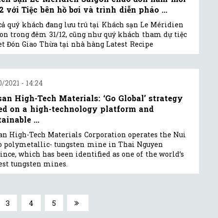
 với Tiệc bên hồ bơi và trình diễn pháo ...
cả quý khách đang lưu trú tại Khách sạn Le Méridien
on trong đêm 31/12, cũng như quý khách tham dự tiệc
et Đón Giao Thừa tại nhà hàng Latest Recipe
0/2021 - 14:24
an High-Tech Materials: ‘Go Global’ strategy
ed on a high-technology platform and
ainable ...
n High-Tech Materials Corporation operates the Nui
 polymetallic- tungsten mine in Thai Nguyen
ince, which has been identified as one of the world’s
est tungsten mines.
3
4
5