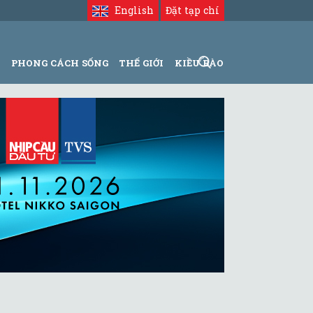
English
Đặt tạp chí
N
PHONG CÁCH SỐNG
THẾ GIỚI
KIỀU BÀO