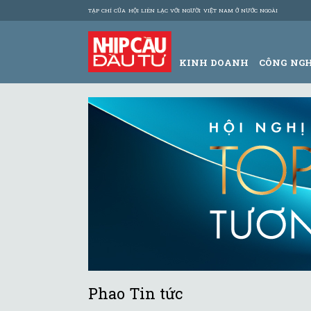
TẠP CHÍ CỦA HỘI LIÊN LẠC VỚI NGƯỜI VIỆT NAM Ở NƯỚC NGOÀI
KINH DOANH
CÔNG NG
Phao Tin tức