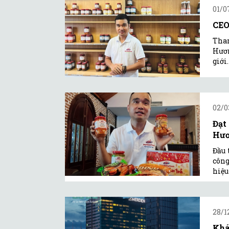
01/0
CEO
Tham
Hươn
giới.
02/0
Đạt
Hươ
Đầu 
công
hiệu
28/1
Khá