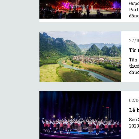
Được
Part
động
27/1
Từ 
Tân 
thưở
chức
02/0
Lễ 
Sau 
2023