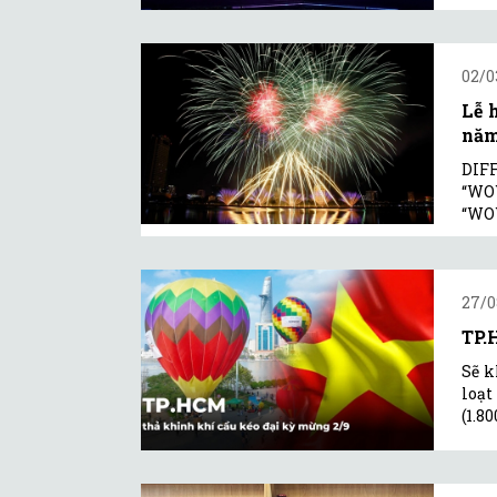
02/0
Lễ 
nă
DIFF
“WOW
“WO
27/0
TP.
Sẽ k
loạt
(1.8