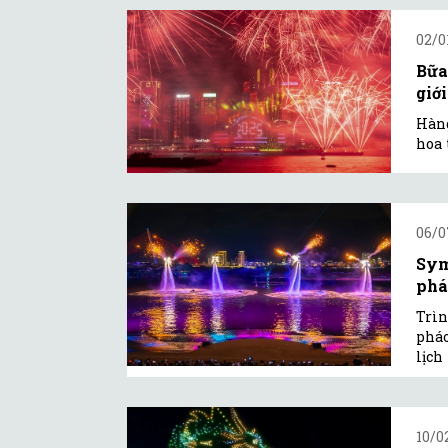
02/0
Bữa
giới
Hàng
hoa 
06/0
Sym
phá
Trìn
pháo
lịch
10/0