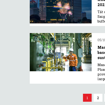
2022
Tất 
Saig
buff
05/1
Mas
bas
sust
Masa
Phao
prov
larg
1
2