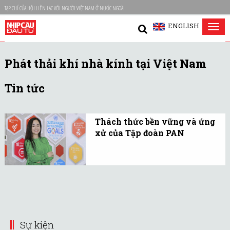
TẠP CHÍ CỦA HỘI LIÊN LẠC VỚI NGƯỜI VIỆT NAM Ở NƯỚC NGOÀI
ENGLISH
Tog
nav
Phát thải khí nhà kính tại Việt Nam
Tin tức
Thách thức bền vững và ứng
xử của Tập đoàn PAN
Phát thải khí nhà kính
tại Việt Nam đã tăng lên
đáng kể trong những
năm qua theo sự phát
triển của nền kinh tế và
gia tăng dân số.
Sự kiện