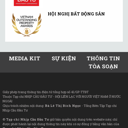
HỘI NGHỊ BẤT ĐỘNG SẢN
MEDIA KIT
SỰ KIỆN
THÔNG TIN
TÒA SOẠN
Giấy phép trang thông tin điện tử tổng hợp số 41/GP-TTĐT
Thuộc Tạp chí NHỊP CẦU ĐẦU TƯ - HỘI LIÊN LẠC VỚI NGƯỜI VIỆT NAM Ở NƯỚC
NGOÀI
Chịu trách nhiệm nội dung:
Bà Lê Thị Bích Ngọc
- Tổng Biên Tập Tạp chí
Nhịp Cầu Đầu Tư
©
Tạp chí Nhịp Cầu Đầu Tư
giữ bản quyền nội dung trên website này; chỉ
được phát hành lại nội dung thông tin này khi có sự đồng ý bằng văn bản của