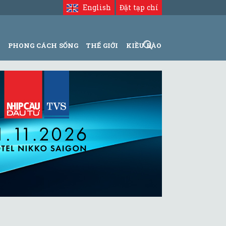
English
Đặt tạp chí
N
PHONG CÁCH SỐNG
THẾ GIỚI
KIỀU BÀO