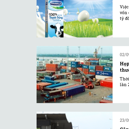
Việc
vốn 
tỷ đ
02/0
Họp
thư
Thời
lần 
23/0