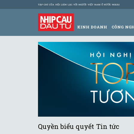
TẠP CHÍ CỦA HỘI LIÊN LẠC VỚI NGƯỜI VIỆT NAM Ở NƯỚC NGOÀI
KINH DOANH
CÔNG NG
Quyền biểu quyết Tin tức