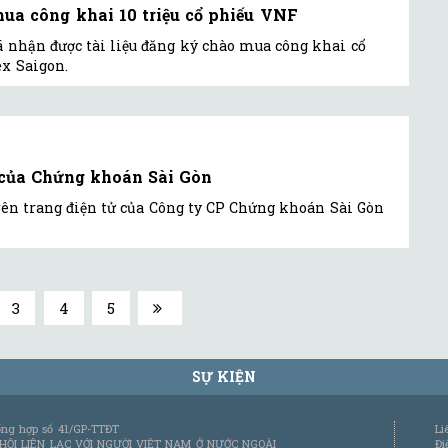
ua công khai 10 triệu cổ phiếu VNF
ã nhận được tài liệu đăng ký chào mua công khai cổ
x Saigon.
 của Chứng khoán Sài Gòn
rên trang điện tử của Công ty CP Chứng khoán Sài Gòn
3
4
5
SỰ KIỆN
tổng hợp số 41/GP-TTĐT
Li
 HỘI LIÊN LẠC VỚI NGƯỜI VIỆT NAM Ở NƯỚC NGOÀI
Đi