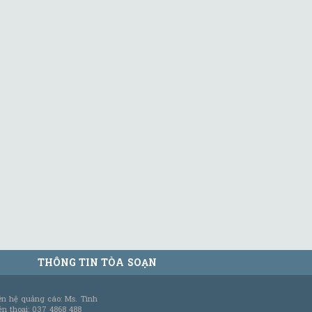
THÔNG TIN TÒA SOẠN
ên hệ quảng cáo: Ms. Tình
ện thoại: 037 4868 488