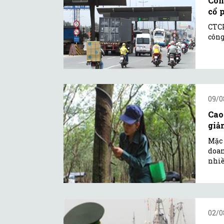
Côn
cổ 
CTCP
công
09/0
Cao
giả
Mặc 
doan
nhiề
02/0