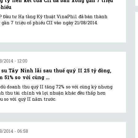
g ty liên kết của CII đã bán xong gần 7 triệu
phiếu
 Đầu tư Hạ tầng Kỹ thuật VinaPhil đã bán thành
 gần 7 triệu cổ phiếu CII vào ngày 21/08/2014.
8/2014 - 12:00
 su Tây Ninh lãi sau thuế quý II 25 tỷ đồng,
m 51% so với cùng ...
dù doanh thu quý II tăng 72% so với cùng kỳ nhưng
h thu tài chính và lợi nhuận khác đều thấp hơn
u so với quý II năm trước.
8/2014 - 06:58