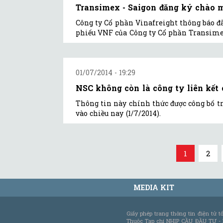
Transimex - Saigon đăng ký chào m
Công ty Cổ phần Vinafreight thông báo đ
phiếu VNF của Công ty Cổ phần Transime
01/07/2014 - 19:29
NSC không còn là công ty liên kết
Thông tin này chính thức được công bố t
vào chiều nay (1/7/2014).
1
2
MEDIA KIT
Giấy phép trang thông tin điện tử 
Thuộc Tạp chí NHỊP CẦU ĐẦU TƯ -