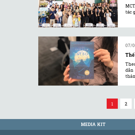
MCTi
tác 
07/0
Thế
Theo
dẫn 
thảm
1
2
MEDIA KIT