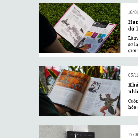
16/0
Hàn
dữ 
Làm 
sơ l
giới?
05/11
Khá
nhi
Cuốn
hóa 
17/0