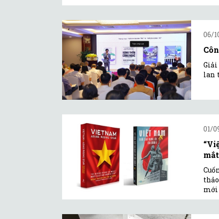
06/1
Côn
Giải
lan 
01/0
“Vi
mắt
Cuốn
thảo
mới 