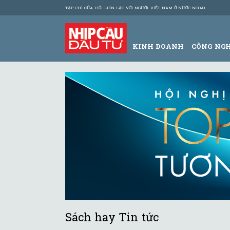
TẠP CHÍ CỦA HỘI LIÊN LẠC VỚI NGƯỜI VIỆT NAM Ở NƯỚC NGOÀI
KINH DOANH
CÔNG NG
Sách hay Tin tức