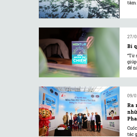
tâm 
27/0
Bí 
“Từ 
giúp
để n
09/0
Ra 
nhữ
Pha
Cuốn
tác 