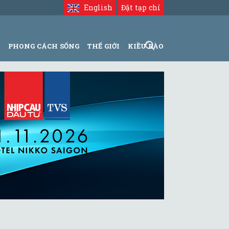
English
Đặt tạp chí
N
PHONG CÁCH SỐNG
THẾ GIỚI
KIỀU BÀO