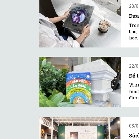
23/0
Đưa
Tron
bão,
học,
22/0
Để 
Vì s
nước
đứng
05/0
Sác