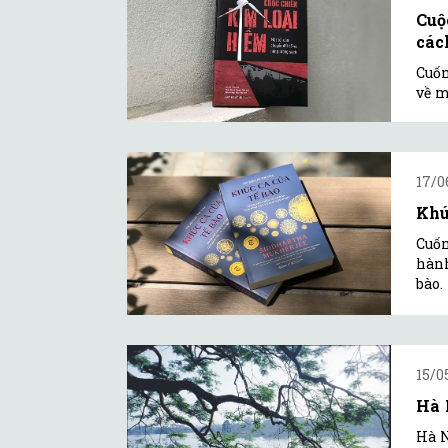
Cuộ
các
Cuốn
về m
17/0
Khú
Cuốn
hành
bào.
15/0
Hà 
Hà N