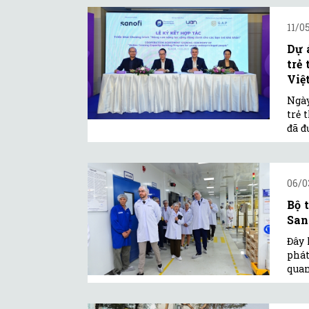
11/0
Dự 
trẻ
Việt
Ngày
trẻ 
đã đ
06/0
Bộ 
San
Đây 
phát
quan