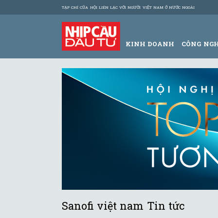
TẠP CHÍ CỦA HỘI LIÊN LẠC VỚI NGƯỜI VIỆT NAM Ở NƯỚC NGOÀI
KINH DOANH
CÔNG NG
Sanofi việt nam Tin tức