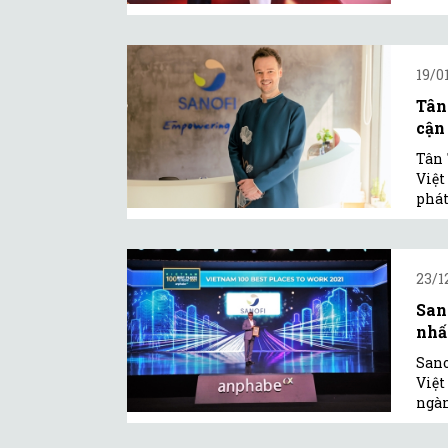
19/0
Tân
cận
Tân 
Việt
phát
23/1
San
nhấ
Sano
Việt
ngàn