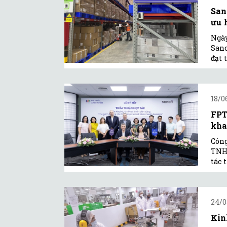
San
ưu 
Ngày
Sano
đạt 
18/0
FPT 
khai
Công
TNHH
tác 
24/0
Kin