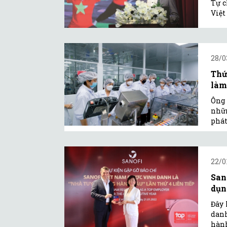
Tự c
Việ
28/0
Thứ
làm
Ông 
nhữn
phát
22/0
San
dụn
Đây 
danh
hành