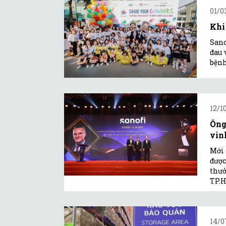
01/0
Khi
San
đau 
bệnh
12/1
Ông
vin
Mới 
được
thưở
TP.
14/0