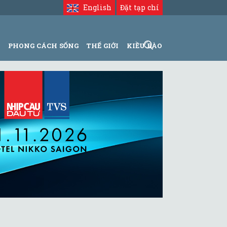
English
Đặt tạp chí
N
PHONG CÁCH SỐNG
THẾ GIỚI
KIỀU BÀO