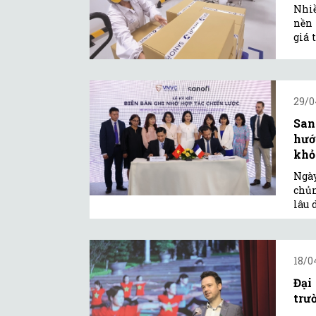
Nhiề
nền 
giá t
29/0
San
hướ
khỏe
Ngày
chủn
lâu 
18/0
Đại
trư