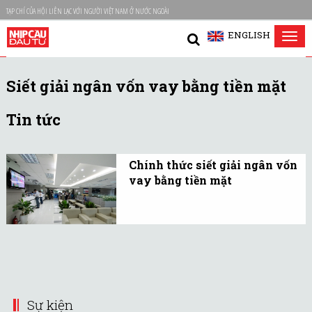
TẠP CHÍ CỦA HỘI LIÊN LẠC VỚI NGƯỜI VIỆT NAM Ở NƯỚC NGOÀI
ENGLISH
Tog
nav
Siết giải ngân vốn vay bằng tiền mặt
Tin tức
Chính thức siết giải ngân vốn
vay bằng tiền mặt
Bắt đầu từ ngày 2/4, sẽ
chính thức siết giải ngân
vốn vay bằng tiền mặt,
theo Thông tư 21/2017
của Ngân hàng Nhà nước.
Sự kiện