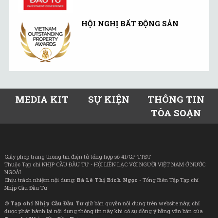
HỘI NGHỊ BẤT ĐỘNG SẢN
MEDIA KIT
SỰ KIỆN
THÔNG TIN
TÒA SOẠN
Giấy phép trang thông tin điện tử tổng hợp số 41/GP-TTĐT
Thuộc Tạp chí NHỊP CẦU ĐẦU TƯ - HỘI LIÊN LẠC VỚI NGƯỜI VIỆT NAM Ở NƯỚC
NGOÀI
Chịu trách nhiệm nội dung:
Bà Lê Thị Bích Ngọc
- Tổng Biên Tập Tạp chí
Nhịp Cầu Đầu Tư
©
Tạp chí Nhịp Cầu Đầu Tư
giữ bản quyền nội dung trên website này; chỉ
được phát hành lại nội dung thông tin này khi có sự đồng ý bằng văn bản của