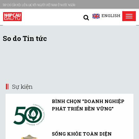
TẠP CHÍ CỦA HỘI LIÊN LẠC VỚI NGƯỜI VIỆT NAM Ở NƯỚC NGOÀI
ENGLISH
Tog
nav
So do Tin tức
Sự kiện
BÌNH CHỌN "DOANH NGHIỆP
PHÁT TRIỂN BỀN VỮNG"
SỐNG KHỎE TOÀN DIỆN