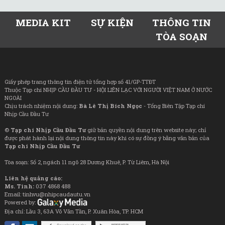
MEDIA KIT
SỰ KIỆN
THÔNG TIN
TÒA SOẠN
Giấy phép trang thông tin điện tử tổng hợp số 41/GP-TTĐT
Thuộc Tạp chí NHỊP CẦU ĐẦU TƯ - HỘI LIÊN LẠC VỚI NGƯỜI VIỆT NAM Ở NƯỚC
NGOÀI
Chịu trách nhiệm nội dung:
Bà Lê Thị Bích Ngọc
- Tổng Biên Tập Tạp chí
Nhịp Cầu Đầu Tư
©
Tạp chí Nhịp Cầu Đầu Tư
giữ bản quyền nội dung trên website này; chỉ
được phát hành lại nội dung thông tin này khi có sự đồng ý bằng văn bản của
Tạp chí Nhịp Cầu Đầu Tư
Tòa soạn: Số 2, ngách 11 ngõ 28 Dương Khuê, P. Từ Liêm, Hà Nội
Liên hệ quảng cáo:
Ms. Tình:
037 4868 488
Email: tinhvu@nhipcaudautu.vn
Powered by:
Địa chỉ: Lầu 3, 63A Võ Văn Tần, P. Xuân Hòa, TP. HCM