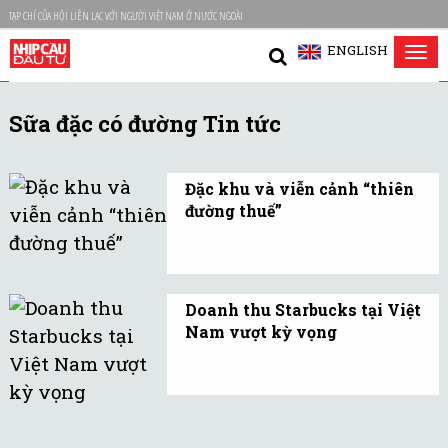
TẠP CHÍ CỦA HỘI LIÊN LẠC VỚI NGƯỜI VIỆT NAM Ở NƯỚC NGOÀI
ENGLISH
Tog
nav
Sữa đặc có đường Tin tức
Đặc khu và viễn cảnh “thiên
đường thuế”
Người kinh doanh đang
“đuổi theo” các điều chỉnh
chính sách, thậm chí
Doanh thu Starbucks tại Việt
muốn lập doanh nghiệp
Nam vượt kỳ vọng
mới ở các đặc khu để trốn
Văn hóa cà phê đã ăn sâu
thuế, lách thuế.
của người Việt Nam có
thể sẽ cản trở những bước
tiến của chuỗi cửa hiệu cà