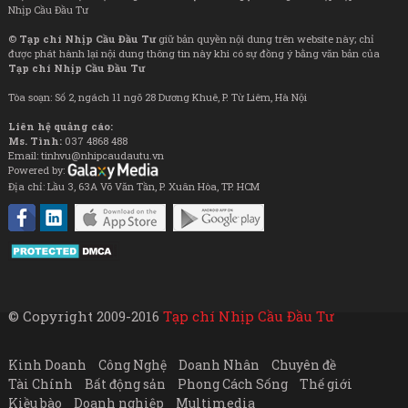
Nhịp Cầu Đầu Tư
©
Tạp chí Nhịp Cầu Đầu Tư
giữ bản quyền nội dung trên website này; chỉ
được phát hành lại nội dung thông tin này khi có sự đồng ý bằng văn bản của
Tạp chí Nhịp Cầu Đầu Tư
Tòa soạn: Số 2, ngách 11 ngõ 28 Dương Khuê, P. Từ Liêm, Hà Nội
Liên hệ quảng cáo:
Ms. Tình:
037 4868 488
Email: tinhvu@nhipcaudautu.vn
Powered by:
Địa chỉ: Lầu 3, 63A Võ Văn Tần, P. Xuân Hòa, TP. HCM
© Copyright 2009-2016
Tạp chí Nhịp Cầu Đầu Tư
Kinh Doanh
Công Nghệ
Doanh Nhân
Chuyên đề
Tài Chính
Bất động sản
Phong Cách Sống
Thế giới
Kiều bào
Doanh nghiệp
Multimedia