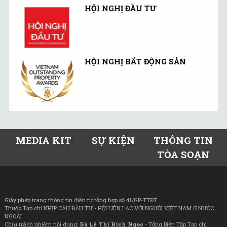
HỘI NGHỊ ĐẦU TƯ
HỘI NGHỊ BẤT ĐỘNG SẢN
MEDIA KIT
SỰ KIỆN
THÔNG TIN
TÒA SOẠN
Giấy phép trang thông tin điện tử tổng hợp số 41/GP-TTĐT
Thuộc Tạp chí NHỊP CẦU ĐẦU TƯ - HỘI LIÊN LẠC VỚI NGƯỜI VIỆT NAM Ở NƯỚC
NGOÀI
Chịu trách nhiệm nội dung:
Bà Lê Thị Bích Ngọc
- Tổng Biên Tập Tạp chí