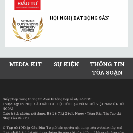
HỘI NGHỊ BẤT ĐỘNG SẢN
MEDIA KIT
SỰ KIỆN
THÔNG TIN
TÒA SOẠN
Giấy phép trang thông tin điện tử tổng hợp số 41/GP-TTĐT
Thuộc Tạp chí NHỊP CẦU ĐẦU TƯ - HỘI LIÊN LẠC VỚI NGƯỜI VIỆT NAM Ở NƯỚC
NGOÀI
Chịu trách nhiệm nội dung:
Bà Lê Thị Bích Ngọc
- Tổng Biên Tập Tạp chí
Nhịp Cầu Đầu Tư
©
Tạp chí Nhịp Cầu Đầu Tư
giữ bản quyền nội dung trên website này; chỉ
được phát hành lại nội dung thông tin này khi có sự đồng ý bằng văn bản của