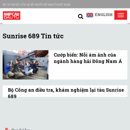
TẠP CHÍ CỦA HỘI LIÊN LẠC VỚI NGƯỜI VIỆT NAM Ở NƯỚC NGOÀI
ENGLISH
Tog
nav
Sunrise 689 Tin tức
Cướp biển: Nỗi ám ảnh của
ngành hàng hải Đông Nam Á
Theo Cục Hàng hải quốc
tế (IMB), trong 9 tháng
đầu năm 2016 ở vùng biển
Bộ Công an điều tra, khám nghiệm lại tàu Sunrise
Đông Nam Á đã có 44 vụ
689
cướp biển tấn công.
Cơ quan điều tra của Bộ công an đã tập
trung lấy lời khai các thủy thủ, khám
nghiệm lại hiện trường con tàu gặp cướp
biển và mất hộp đen này.