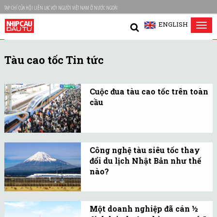
TẠP CHÍ CỦA HỘI LIÊN LẠC VỚI NGƯỜI VIỆT NAM Ở NƯỚC NGOÀI
ENGLISH
Tog
nav
Tàu cao tốc Tin tức
Cuộc đua tàu cao tốc trên toàn
cầu
Chỉ có một vài quốc gia sở
hữu mạng lưới tàu cao tốc
quy mô lớn, nhưng các
Công nghệ tàu siêu tốc thay
nước khác cũng đang đầu
đổi du lịch Nhật Bản như thế
tư mạnh mẽ để bắt kịp xu
nào?
hướng.
Shinkansen không chỉ là
biểu tượng phục hồi sau
Một doanh nghiệp đã cán ½
chiến tranh mà còn là