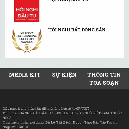
HỘI NGHỊ BẤT ĐỘNG SẢN
MEDIA KIT
SỰ KIỆN
THÔNG TIN
TÒA SOẠN
Giấy phép trang thông tin điện tử tổng hợp số 41/GP-TTĐT
Thuộc Tạp chí NHỊP CẦU ĐẦU TƯ - HỘI LIÊN LẠC VỚI NGƯỜI VIỆT NAM Ở NƯỚC
NGOÀI
Chịu trách nhiệm nội dung:
Bà Lê Thị Bích Ngọc
- Tổng Biên Tập Tạp chí
Nhịp Cầu Đầu Tư