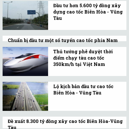
DP được cho chạy thử
Đầu tư hơn 5.600 tỷ đồng xây
nghiệm trên sông Sài
dựng cao tốc Biên Hòa - Vũng
Gòn.
Tàu
VEC đề xuất đầu tư 30km
đường cao tốc 4 làn xe
Chuẩn bị đầu tư một số tuyến cao tốc phía Nam
hạn chế đoạn từ cao tốc
Cao tốc Biên Hòa-Vũng Tàu giai đoạn I có
TP.HCM-Long Thành-Dầu
Thủ tướng phê duyệt thời
tổng mức đầu tư 7.655 tỷ đồng, thời gian
Giây nối cao tốc Bến Lức-
điểm chạy tàu cao tốc
hoàn vốn là 24 năm 11 tháng.
350km/h tại Việt Nam
Long Thành và nối đến
Triển khai xây dựng mới
QL51.
tuyến đường sắt tốc độ
Lộ kịch bản đầu tư cao tốc
cao, đường đôi khổ
Biên Hòa - Vũng Tàu
1.435mm đáp ứng khai
Tuyến cao tốc huyết
thác tốc độ cao 350km/h.
mạch từ Biên Hòa tới
Vũng Tàu dài 77,6 km,
Đề xuất 8.300 tỷ đồng xây cao tốc Biên Hòa-Vũng
quy mô 4 làn xe sẽ kêu
Tàu