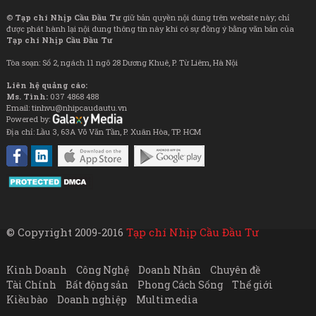
©
Tạp chí Nhịp Cầu Đầu Tư
giữ bản quyền nội dung trên website này; chỉ
được phát hành lại nội dung thông tin này khi có sự đồng ý bằng văn bản của
Tạp chí Nhịp Cầu Đầu Tư
Tòa soạn: Số 2, ngách 11 ngõ 28 Dương Khuê, P. Từ Liêm, Hà Nội
Liên hệ quảng cáo:
Ms. Tình:
037 4868 488
Email: tinhvu@nhipcaudautu.vn
Powered by:
Địa chỉ: Lầu 3, 63A Võ Văn Tần, P. Xuân Hòa, TP. HCM
© Copyright 2009-2016
Tạp chí Nhịp Cầu Đầu Tư
Kinh Doanh
Công Nghệ
Doanh Nhân
Chuyên đề
Tài Chính
Bất động sản
Phong Cách Sống
Thế giới
Kiều bào
Doanh nghiệp
Multimedia