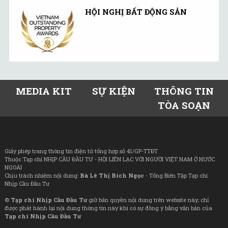
HỘI NGHỊ BẤT ĐỘNG SẢN
MEDIA KIT
SỰ KIỆN
THÔNG TIN
TÒA SOẠN
Giấy phép trang thông tin điện tử tổng hợp số 41/GP-TTĐT
Thuộc Tạp chí NHỊP CẦU ĐẦU TƯ - HỘI LIÊN LẠC VỚI NGƯỜI VIỆT NAM Ở NƯỚC
NGOÀI
Chịu trách nhiệm nội dung:
Bà Lê Thị Bích Ngọc
- Tổng Biên Tập Tạp chí
Nhịp Cầu Đầu Tư
©
Tạp chí Nhịp Cầu Đầu Tư
giữ bản quyền nội dung trên website này; chỉ
được phát hành lại nội dung thông tin này khi có sự đồng ý bằng văn bản của
Tạp chí Nhịp Cầu Đầu Tư