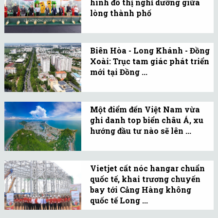
hình đô thị nghỉ dưỡng giữa
lòng thành phố
Dự án Palm City được
triển khai theo chiến
Biên Hòa - Long Khánh - Đồng
lược phát triển đại đô thị
Xoài: Trục tam giác phát triển
dài hạn bằng việc khởi
mới tại Đồng ...
công phân khu Palm
Đồng Nai đang ghi nhận
River.
những dòng chảy đầu tư
Một điểm đến Việt Nam vừa
lớn, tạo tiền đề cho
ghi danh top biển châu Á, xu
những thay đổi mang
hướng đầu tư nào sẽ lên ...
tính bước ngoặt trong
Vũng Tàu vươn tầm quốc
trung và dài hạn.
tế sau danh hiệu “Điểm
Vietjet cất nóc hangar chuẩn
đến nghỉ dưỡng ven biển
quốc tế, khai trương chuyến
hàng đầu châu Á năm
bay tới Cảng Hàng không
2025”
quốc tế Long ...
Chuyến bay VJ038, khai