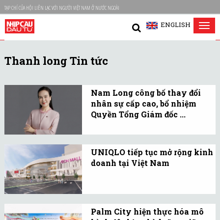
TẠP CHÍ CỦA HỘI LIÊN LẠC VỚI NGƯỜI VIỆT NAM Ở NƯỚC NGOÀI
ENGLISH
Tog
nav
Thanh long Tin tức
Nam Long công bố thay đổi
nhân sự cấp cao, bổ nhiệm
Quyền Tổng Giám đốc ...
Bà Nguyễn Thanh Hương
giữ vai trò Quyền Tổng
UNIQLO tiếp tục mở rộng kinh
Giám đốc Tập đoàn, nhận
doanh tại Việt Nam
chuyển giao và điều
UNIQLO sắp khai trương
hành toàn bộ hoạt động
cửa hàng mới tại Thanh
của Tập đoàn từ ngày
Hóa và Hạ Long.
28/7/2026.
Palm City hiện thực hóa mô