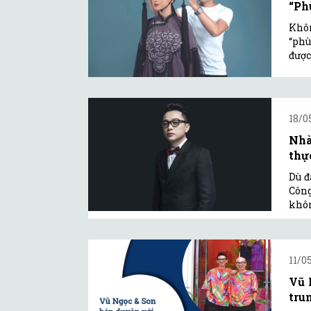
“Ph
Khôn
“phù
được
18/0
Nhà
thự
Dù đ
Công
khôn
11/0
Vũ 
tru