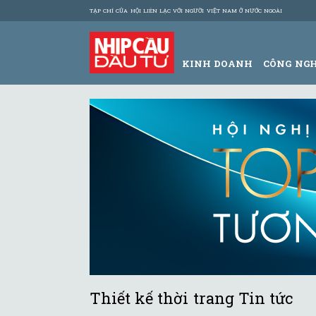
TẠP CHÍ CỦA HỘI LIÊN LẠC VỚI NGƯỜI VIỆT NAM Ở NƯỚC NGOÀI
KINH DOANH
CÔNG NG
Thiết kế thời trang Tin tức