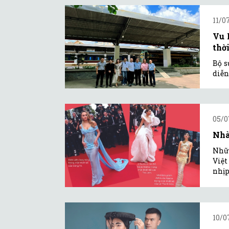
11/0
Vu 
thờ
Bộ s
diễn
05/0
Nhà
Nhữn
Việt
nhịp
10/0