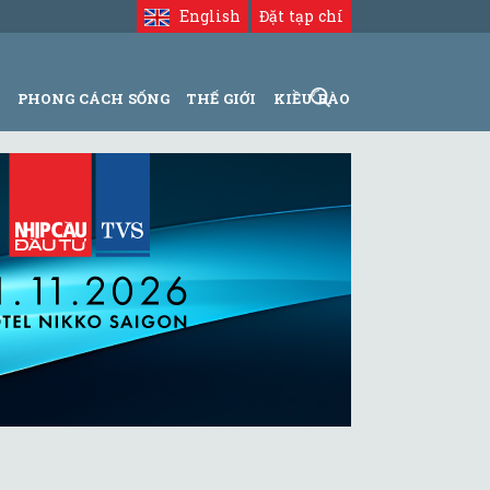
English
Đặt tạp chí
N
PHONG CÁCH SỐNG
THẾ GIỚI
KIỀU BÀO