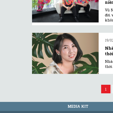
niề
Vũ N
đời 
khôn
19/0
Nhà
thờ
Nhà 
thời
1
MEDIA KIT