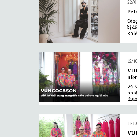
22/0
Pet
Công
bị đ
khiế
12/1
VUN
niề
Vũ N
nhiề
tham
11/10
VUN