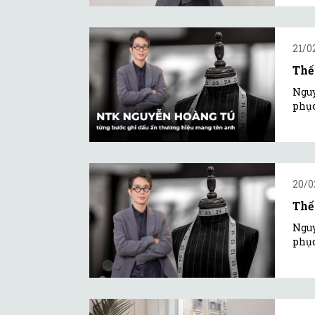
21/0
Thế
Nguy
phục
20/0
Thế
Nguy
phục