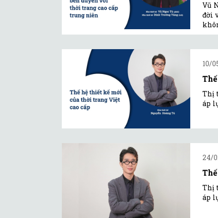
Vũ N
đời 
khôn
10/0
Thế
Thị 
áp l
24/0
Thế
Thị 
áp l