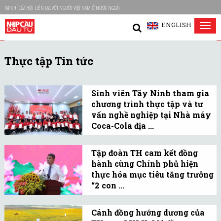
TẠP CHÍ CỦA HỘI LIÊN LẠC VỚI NGƯỜI VIỆT NAM Ở NƯỚC NGOÀI
ENGLISH
Tog
nav
Thực tập Tin tức
Sinh viên Tây Ninh tham gia
chương trình thực tập và tư
vấn nghề nghiệp tại Nhà máy
Coca-Cola địa ...
Sự kiện đánh dấu hoàn
thành hành trình học tập
Tập đoàn TH cam kết đồng
hành cùng Chính phủ hiện
và trải nghiệm thực tế
thực hóa mục tiêu tăng trưởng
kéo dài 5 tuần dành cho
“2 con ...
20 sinh viên xuất sắc của
Anh hùng Lao động Thái
Trường Cao đẳng Long
Hương, Chủ tịch Hội đồng
Cánh đồng hướng dương của