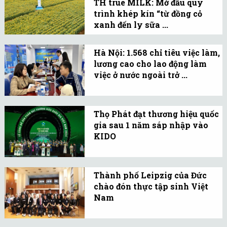
An.
TH true MILK: Mở đầu quy
Chiến lược Tập đoàn TH,
trình khép kín “từ đồng cỏ
đã có phát biểu hưởng
xanh đến ly sữa ...
ứng toàn diện và tâm
Hướng dương đại diện
huyết.
cho khâu mở đầu trong
Hà Nội: 1.568 chỉ tiêu việc làm,
lương cao cho lao động làm
quy trình sản xuất khép
việc ở nước ngoài trở ...
kín của TH true MILK, đó
Đó là thông tin từ Hội chợ
là khâu tự chủ nguyên
Việc làm cho lao động
liệu thức ăn cho bò sữa.
Thọ Phát đạt thương hiệu quốc
EPS và thực tập sinh IM
gia sau 1 năm sáp nhập vào
JAPAN về nước.
KIDO
Với hệ sinh thái sản
phẩm phong phú, sản
Thành phố Leipzig của Đức
phẩm Thọ Phát đã trở
chào đón thực tập sinh Việt
thành lựa chọn hàng đầu
Nam
cho những bữa ăn nhanh,
Lần đầu tiên có thực tập
tiện lợi, an toàn vệ sinh
sinh Việt Nam sang Đức