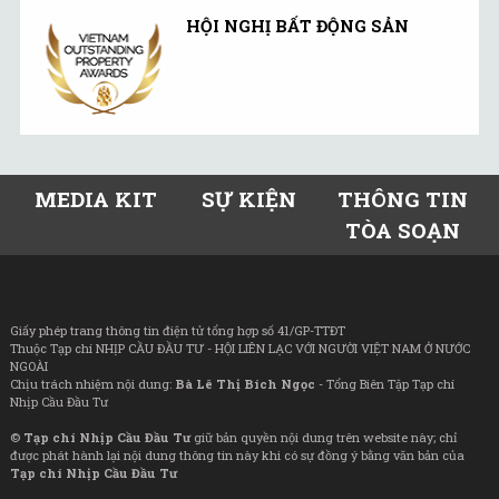
HỘI NGHỊ BẤT ĐỘNG SẢN
MEDIA KIT
SỰ KIỆN
THÔNG TIN
TÒA SOẠN
Giấy phép trang thông tin điện tử tổng hợp số 41/GP-TTĐT
Thuộc Tạp chí NHỊP CẦU ĐẦU TƯ - HỘI LIÊN LẠC VỚI NGƯỜI VIỆT NAM Ở NƯỚC
NGOÀI
Chịu trách nhiệm nội dung:
Bà Lê Thị Bích Ngọc
- Tổng Biên Tập Tạp chí
Nhịp Cầu Đầu Tư
©
Tạp chí Nhịp Cầu Đầu Tư
giữ bản quyền nội dung trên website này; chỉ
được phát hành lại nội dung thông tin này khi có sự đồng ý bằng văn bản của
Tạp chí Nhịp Cầu Đầu Tư