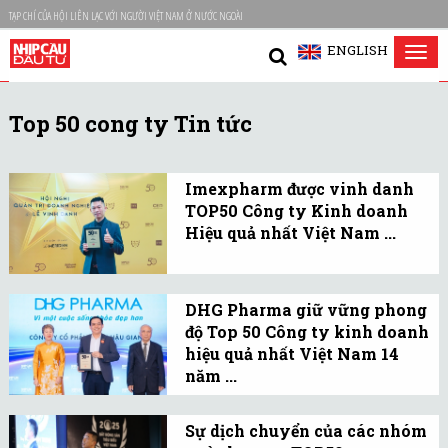
TẠP CHÍ CỦA HỘI LIÊN LẠC VỚI NGƯỜI VIỆT NAM Ở NƯỚC NGOÀI
ENGLISH
Tog
nav
Top 50 cong ty Tin tức
Imexpharm được vinh danh
TOP50 Công ty Kinh doanh
Hiệu quả nhất Việt Nam ...
Ngày 27/9/2025,
Imexpharm lần thứ 6 liên
DHG Pharma giữ vững phong
tiếp được vinh danh
độ Top 50 Công ty kinh doanh
trong Top 50 Công ty
hiệu quả nhất Việt Nam 14
Kinh doanh Hiệu quả
năm ...
nhất Việt Nam (TOP50).
DHG Pharma vừa được
xướng tên trong bảng xếp
Sự dịch chuyển của các nhóm