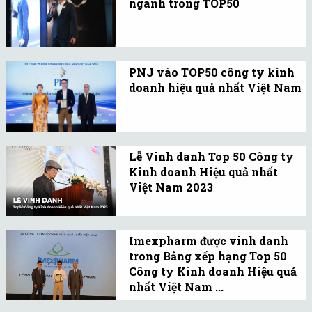
ngành trong TOP50
hạng Top 5 công ty 14
Nhìn lại giai đoạn 2012-
năm liên tiếp Top “50
2025, có thể thấy sự dịch
Công ty kinh doanh hiệu
chuyển rõ nét về ngành
quả nhất Việt Nam 2025”.
PNJ vào TOP50 công ty kinh
nghề chủ đạo trong
doanh hiệu quả nhất Việt Nam
TOP50.
Sáng 27/9, Tạp chí Nhịp
Cầu Đầu Tư công bố PNJ
xếp thứ 6 (tăng 3 bậc so
Lễ Vinh danh Top 50 Công ty
với năm 2024) nhờ tăng
Kinh doanh Hiệu quả nhất
trưởng bền vững.
Việt Nam 2023
Ngày 16/9/2023, Tạp chí
Nhịp Cầu Đầu Tư tổ chức
Imexpharm được vinh danh
sự kiện Lễ Vinh danh Top
trong Bảng xếp hạng Top 50
50 Công ty Kinh doanh
Công ty Kinh doanh Hiệu quả
Hiệu quả nhất Việt Nam
nhất Việt Nam ...
2023.
Imexpharm (IMP) đại