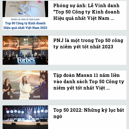
diện cho nhóm ngành
Phóng sự ảnh: Lễ Vinh danh
“Top 50 Công ty Kinh doanh
dược có vốn hóa vừa được
Hiệu quả nhất Việt Nam ...
nhận giải thưởng tại Lễ
Nhịp Cầu Đầu Tư vừa tổ
Vinh danh “Top 50 Công
chức Lễ Vinh danh “Top
ty Kinh doanh Hiệu quả
PNJ là một trong Top 50 công
50 Công ty Kinh doanh
nhất Việt Nam 2023”.
ty niêm yết tốt nhất 2023
Hiệu quả nhất Việt Nam
Với các chỉ số gia tăng,
2023” vào ngày 16/9/2023.
cũng như sự minh bạch,
PNJ đã vinh dự góp mặt
Tập đoàn Masan 11 năm liền
trong Top 50 công ty
vào danh sách Top 50 Công ty
niêm yết hoạt động tốt
niêm yết tốt nhất Việt ...
nhất Việt Nam.
Từ đầu năm 2023 đến nay,
Masan cũng đã liên tiếp
Top 50 2022: Những kỷ lục bất
được nhiều tổ chức uy tín
ngờ
trong nước và quốc tế
Bảng Xếp hạng 50 công
bình chọn, vinh danh tại