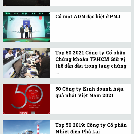
ty kinh doanh hiệu quả
các giải thưởng danh giá.
nhất Việt Nam (Top 50)
Có một ADN đặc biệt ở PNJ
năm 2022 chứng kiến sự
Những dấu ấn mà PNJ
phân hóa rõ nét.
đạt được là minh chứng
cho việc liên tục nhấn
nút F5, tăng tốc tái tạo,
Top 50 2021 Công ty Cổ phần
ứng biến vươn cao.
Chứng khoán TP.HCM Giữ vị
thế dẫn đầu trong làng chứng
...
HSC có định hướng chiến
lược sẽ trở thành một
50 Công ty Kinh doanh hiệu
quả nhất Việt Nam 2021
ngân hàng đầu tư có
Danh sách Top 50 được
đẳng cấp tại Việt Nam.
công bố theo thứ tự bảng
chữ cái từ A-Z của mã
Top 50 2019: Công ty Cổ phần
chứng khoán.
Nhiệt điện Phả Lại