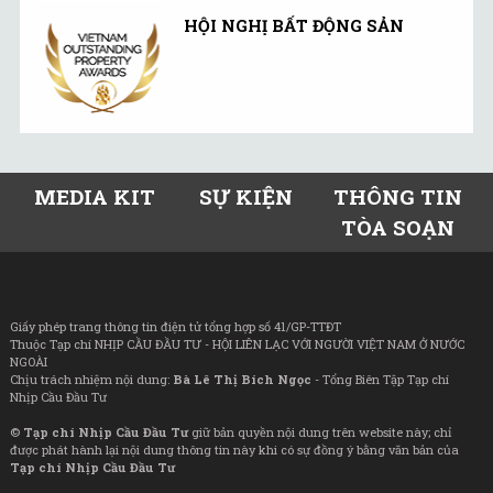
HỘI NGHỊ BẤT ĐỘNG SẢN
MEDIA KIT
SỰ KIỆN
THÔNG TIN
TÒA SOẠN
Giấy phép trang thông tin điện tử tổng hợp số 41/GP-TTĐT
Thuộc Tạp chí NHỊP CẦU ĐẦU TƯ - HỘI LIÊN LẠC VỚI NGƯỜI VIỆT NAM Ở NƯỚC
NGOÀI
Chịu trách nhiệm nội dung:
Bà Lê Thị Bích Ngọc
- Tổng Biên Tập Tạp chí
Nhịp Cầu Đầu Tư
©
Tạp chí Nhịp Cầu Đầu Tư
giữ bản quyền nội dung trên website này; chỉ
được phát hành lại nội dung thông tin này khi có sự đồng ý bằng văn bản của
Tạp chí Nhịp Cầu Đầu Tư