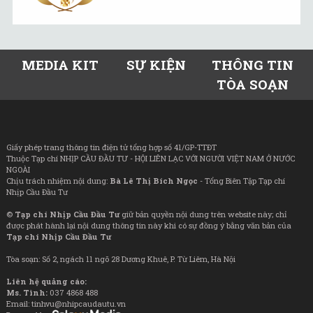
MEDIA KIT
SỰ KIỆN
THÔNG TIN
TÒA SOẠN
Giấy phép trang thông tin điện tử tổng hợp số 41/GP-TTĐT
Thuộc Tạp chí NHỊP CẦU ĐẦU TƯ - HỘI LIÊN LẠC VỚI NGƯỜI VIỆT NAM Ở NƯỚC
NGOÀI
Chịu trách nhiệm nội dung:
Bà Lê Thị Bích Ngọc
- Tổng Biên Tập Tạp chí
Nhịp Cầu Đầu Tư
©
Tạp chí Nhịp Cầu Đầu Tư
giữ bản quyền nội dung trên website này; chỉ
được phát hành lại nội dung thông tin này khi có sự đồng ý bằng văn bản của
Tạp chí Nhịp Cầu Đầu Tư
Tòa soạn: Số 2, ngách 11 ngõ 28 Dương Khuê, P. Từ Liêm, Hà Nội
Liên hệ quảng cáo:
Ms. Tình:
037 4868 488
Email: tinhvu@nhipcaudautu.vn