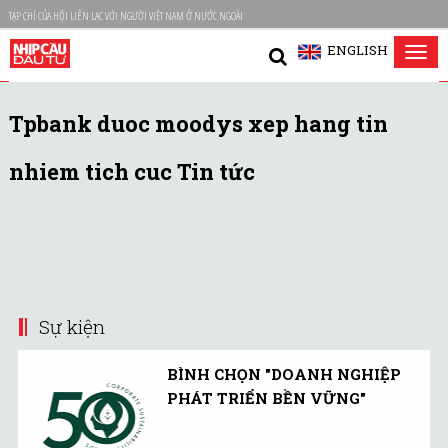
TẠP CHÍ CỦA HỘI LIÊN LẠC VỚI NGƯỜI VIỆT NAM Ở NƯỚC NGOÀI
ENGLISH
Tog
nav
Tpbank duoc moodys xep hang tin
nhiem tich cuc Tin tức
Sự kiện
BÌNH CHỌN "DOANH NGHIỆP
PHÁT TRIỂN BỀN VỮNG"