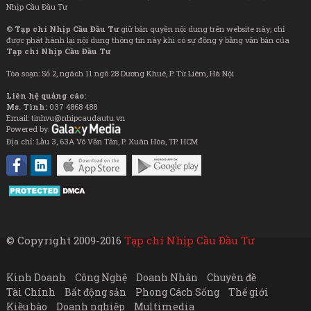
Nhịp Cầu Đầu Tư
©
Tạp chí Nhịp Cầu Đầu Tư
giữ bản quyền nội dung trên website này; chỉ
được phát hành lại nội dung thông tin này khi có sự đồng ý bằng văn bản của
Tạp chí Nhịp Cầu Đầu Tư
Tòa soạn: Số 2, ngách 11 ngõ 28 Dương Khuê, P. Từ Liêm, Hà Nội
Liên hệ quảng cáo:
Ms. Tình:
037 4868 488
Email: tinhvu@nhipcaudautu.vn
Powered by:
Địa chỉ: Lầu 3, 63A Võ Văn Tần, P. Xuân Hòa, TP. HCM
© Copyright 2009-2016
Tạp chí Nhịp Cầu Đầu Tư
Kinh Doanh
Công Nghệ
Doanh Nhân
Chuyên đề
Tài Chính
Bất động sản
Phong Cách Sống
Thế giới
Kiều bào
Doanh nghiệp
Multimedia