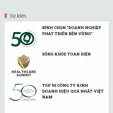
hành chia cổ tức.
Sự kiện
BÌNH CHỌN "DOANH NGHIỆP
PHÁT TRIỂN BỀN VỮNG"
SỐNG KHỎE TOÀN DIỆN
TOP 50 CÔNG TY KINH
DOANH HIỆU QUẢ NHẤT VIỆT
NAM