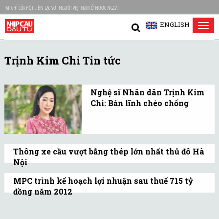
TẠP CHÍ CỦA HỘI LIÊN LẠC VỚI NGƯỜI VIỆT NAM Ở NƯỚC NGOÀI
ENGLISH
Tog
nav
Trịnh Kim Chi Tin tức
Nghệ sĩ Nhân dân Trịnh Kim
Chi: Bản lĩnh chèo chống
Dù ở bất cứ vai trò nào,
Nghệ sĩ nhân dân Trịnh
Kim Chi vẫn luôn nổi bật
Thông xe cầu vượt bằng thép lớn nhất thủ đô Hà
là một người phụ nữ sắc
Nội
sảo, tận tụy và đong đầy
Sáng nay, 5/10, cầu vượt nút Nguyễn Chí
MPC trình kế hoạch lợi nhuận sau thuế 715 tỷ
tình thương.
Thanh - Kim Mã (Hà Nội) đã chính thức
đồng năm 2012
thông xe sau 8 tháng thi công, sớm 1
Năm 2011, lợi nhuận sau thuế hoàn thành
tháng so với kế hoạch.
46% kế hoạch đặt ra, công ty không tiến