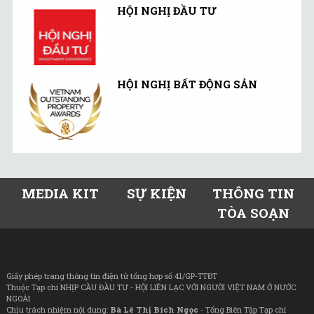
HỘI NGHỊ ĐẦU TƯ
HỘI NGHỊ BẤT ĐỘNG SẢN
MEDIA KIT
SỰ KIỆN
THÔNG TIN
TÒA SOẠN
Giấy phép trang thông tin điện tử tổng hợp số 41/GP-TTĐT
Thuộc Tạp chí NHỊP CẦU ĐẦU TƯ - HỘI LIÊN LẠC VỚI NGƯỜI VIỆT NAM Ở NƯỚC
NGOÀI
Chịu trách nhiệm nội dung:
Bà Lê Thị Bích Ngọc
- Tổng Biên Tập Tạp chí