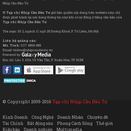
Nhịp Cầu Đầu Tư
©
Tạp chí Nhịp Cầu Đầu Tư
giữ bản quyền nội dung trên website này; chỉ
được phát hành lại nội dung thông tin này khi có sự đồng ý bằng văn bản của
Tạp chí Nhịp Cầu Đầu Tư
Tòa soạn: Số 2, ngách 11 ngõ 28 Dương Khuê, P. Từ Liêm, Hà Nội
Liên hệ quảng cáo:
Ms. Tình:
037 4868 488
Email: tinhvu@nhipcaudautu.vn
Powered by:
Địa chỉ: Lầu 3, 63A Võ Văn Tần, P. Xuân Hòa, TP. HCM
© Copyright 2009-2016
Tạp chí Nhịp Cầu Đầu Tư
Kinh Doanh
Công Nghệ
Doanh Nhân
Chuyên đề
Tài Chính
Bất động sản
Phong Cách Sống
Thế giới
Kiều bào
Doanh nghiệp
Multimedia