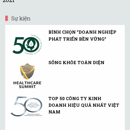
showroom VinFast xuất
sắc nhất được vinh danh
Sự kiện
tại Quảng trường Thời đại
(New York, Mỹ).
BÌNH CHỌN "DOANH NGHIỆP
PHÁT TRIỂN BỀN VỮNG"
SỐNG KHỎE TOÀN DIỆN
TOP 50 CÔNG TY KINH
DOANH HIỆU QUẢ NHẤT VIỆT
NAM