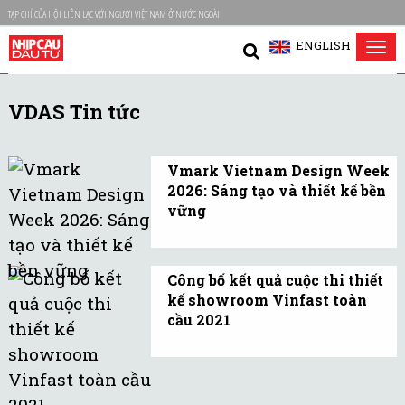
TẠP CHÍ CỦA HỘI LIÊN LẠC VỚI NGƯỜI VIỆT NAM Ở NƯỚC NGOÀI
ENGLISH
Tog
nav
VDAS Tin tức
Vmark Vietnam Design Week
2026: Sáng tạo và thiết kế bền
vững
Tuần lễ Thiết kế Việt
Nam lần thứ 7 do Hiệp
Công bố kết quả cuộc thi thiết
hội Thiết kế TP.HCM
kế showroom Vinfast toàn
(VDAS) bảo trợ sẽ diễn ra
cầu 2021
vào ngày 09-10/06/2026
Vượt qua gần 1.000 tác
tại Thiskyhall Sala
phẩm dự thi đến từ 90
(TP.HCM).
quốc gia, 9 thiết kế