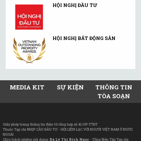
HỘI NGHỊ ĐẦU TƯ
HỘI NGHỊ BẤT ĐỘNG SẢN
MEDIA KIT
SỰ KIỆN
THÔNG TIN
TÒA SOẠN
Giấy phép trang thông tin điện tử tổng hợp số 41/GP-TTĐT
Thuộc Tạp chí NHỊP CẦU ĐẦU TƯ - HỘI LIÊN LẠC VỚI NGƯỜI VIỆT NAM Ở NƯỚC
NGOÀI
Chịu trách nhiệm nội dung:
Bà Lê Thị Bích Ngọc
- Tổng Biên Tập Tạp chí