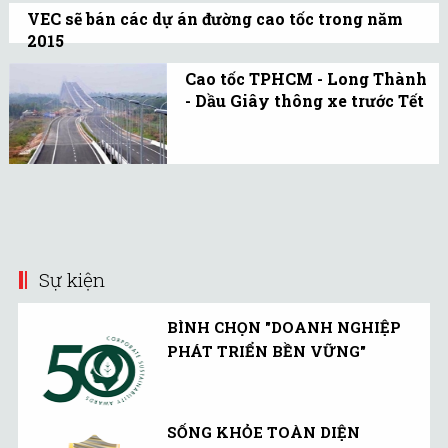
án dự án BOT Nghi Sơn -
VEC sẽ bán các dự án đường cao tốc trong năm
Cầu Giát và BOT Hà Nội -
2015
Bắc Giang.
Tiền thu được từ chuyển nhượng quyền
Cao tốc TPHCM - Long Thành
khai thác các dự án đường cao tốc sẽ được
- Dầu Giây thông xe trước Tết
đầu tư phát triển các dự án đường cao tốc
VEC đang nỗ lực thi công
mới.
đoạn từ QL51 đến QL1A
(ngã tư Dầu Giây) để
thông xe toàn bộ tuyến
trước Tết, rút ngắn thời
gian thi công gần 10
Sự kiện
tháng.
BÌNH CHỌN "DOANH NGHIỆP
PHÁT TRIỂN BỀN VỮNG"
SỐNG KHỎE TOÀN DIỆN