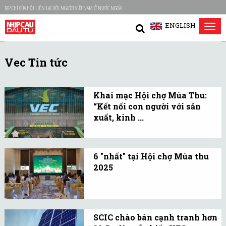
TẠP CHÍ CỦA HỘI LIÊN LẠC VỚI NGƯỜI VIỆT NAM Ở NƯỚC NGOÀI
ENGLISH
Tog
nav
Vec Tin tức
Khai mạc Hội chợ Mùa Thu:
“Kết nối con người với sản
xuất, kinh ...
Tối 25/10, tại Hà Nội đã
diễn ra Lễ khai mạc Hội
6 "nhất" tại Hội chợ Mùa thu
chợ Mùa Thu lần thứ
2025
nhất - 2025 chủ đề “Kết
Hội chợ Mùa thu 2025 sẽ
nối con người với sản
diễn ra từ 25/10 đến 4/11
xuất, kinh doanh”.
tại Trung tâm Triển lãm
SCIC chào bán cạnh tranh hơn
Việt Nam (VEC) TP Hà