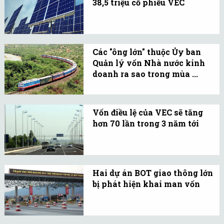
38,5 triệu cổ phiếu VEC
Nội.
Phương thức chào bán là
chào bán cạnh tranh cả lô
với số lượng hơn 38,5
Các "ông lớn" thuộc Ủy ban
triệu cổ phần.
Quản lý vốn Nhà nước kinh
doanh ra sao trong mùa ...
Nếu dịch COVID-19 kéo
dài đến quý IV/2020, các
Vốn điều lệ của VEC sẽ tăng
đơn vị thuộc Ủy ban Quản
hơn 70 lần trong 3 năm tới
lý vốn Nhà nước tại
Vốn điều lệ của VEC sẽ
doanh nghiệp sẽ ra sao?
được tăng từ 1.000 tỷ đồng
hiện nay lên hơn 72.000
Hai dự án BOT giao thông lớn
tỷ vào năm 2019.
bị phát hiện khai man vốn
Thanh tra Bộ Kế hoạch và
Đầu tư kết luận về hai dự