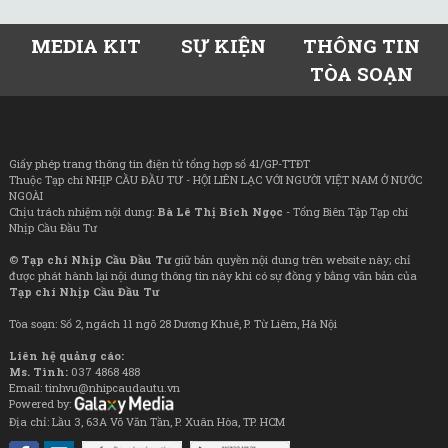
MEDIA KIT
SỰ KIỆN
THÔNG TIN
TÒA SOẠN
Giấy phép trang thông tin điện tử tổng hợp số 41/GP-TTĐT
Thuộc Tạp chí NHỊP CẦU ĐẦU TƯ - HỘI LIÊN LẠC VỚI NGƯỜI VIỆT NAM Ở NƯỚC
NGOÀI
Chịu trách nhiệm nội dung:
Bà Lê Thị Bích Ngọc
- Tổng Biên Tập Tạp chí
Nhịp Cầu Đầu Tư
©
Tạp chí Nhịp Cầu Đầu Tư
giữ bản quyền nội dung trên website này; chỉ
được phát hành lại nội dung thông tin này khi có sự đồng ý bằng văn bản của
Tạp chí Nhịp Cầu Đầu Tư
Tòa soạn: Số 2, ngách 11 ngõ 28 Dương Khuê, P. Từ Liêm, Hà Nội
Liên hệ quảng cáo:
Ms. Tình:
037 4868 488
Email: tinhvu@nhipcaudautu.vn
Powered by:
Địa chỉ: Lầu 3, 63A Võ Văn Tần, P. Xuân Hòa, TP. HCM