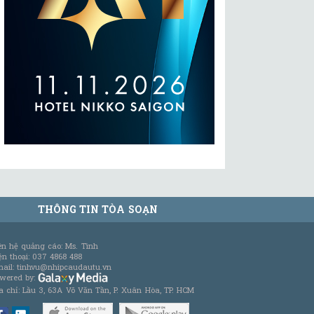
THÔNG TIN TÒA SOẠN
ên hệ quảng cáo: Ms. Tình
ện thoại: 037 4868 488
ail: tinhvu@nhipcaudautu.vn
wered by:
a chỉ: Lầu 3, 63A Võ Văn Tần, P. Xuân Hòa, TP. HCM