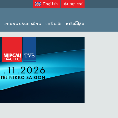
English
Đặt tạp chí
N
PHONG CÁCH SỐNG
THẾ GIỚI
KIỀU BÀO