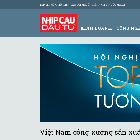
TẠP CHÍ CỦA HỘI LIÊN LẠC VỚI NGƯỜI VIỆT NAM Ở NƯỚC NGOÀI
KINH DOANH
CÔNG NG
Việt Nam công xưởng sản xuấ