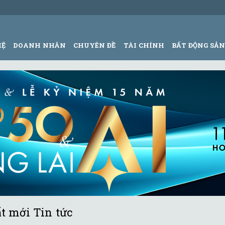
HỆ
DOANH NHÂN
CHUYÊN ĐỀ
TÀI CHÍNH
BẤT ĐỘNG SẢ
t mới Tin tức