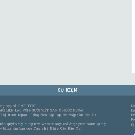
SỰ KIỆN
tổng hợp số 41/GP-TTĐT
Li
 HỘI LIÊN LẠC VỚI NGƯỜI VIỆT NAM Ở NƯỚC NGOÀI
Đi
 Thị Bích Ngọc
- Tổng Biên Tập Tạp chí Nhịp Cầu Đầu Tư
Em
Po
bản quyền nội dung trên website này; chỉ được phát hành lại nội
Đị
 ý bằng văn bản của
Tạp chí Nhịp Cầu Đầu Tư