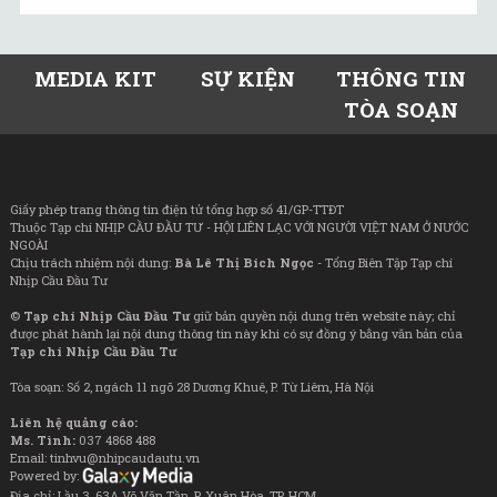
MEDIA KIT
SỰ KIỆN
THÔNG TIN
TÒA SOẠN
Giấy phép trang thông tin điện tử tổng hợp số 41/GP-TTĐT
Thuộc Tạp chí NHỊP CẦU ĐẦU TƯ - HỘI LIÊN LẠC VỚI NGƯỜI VIỆT NAM Ở NƯỚC
NGOÀI
Chịu trách nhiệm nội dung:
Bà Lê Thị Bích Ngọc
- Tổng Biên Tập Tạp chí
Nhịp Cầu Đầu Tư
©
Tạp chí Nhịp Cầu Đầu Tư
giữ bản quyền nội dung trên website này; chỉ
được phát hành lại nội dung thông tin này khi có sự đồng ý bằng văn bản của
Tạp chí Nhịp Cầu Đầu Tư
Tòa soạn: Số 2, ngách 11 ngõ 28 Dương Khuê, P. Từ Liêm, Hà Nội
Liên hệ quảng cáo:
Ms. Tình:
037 4868 488
Email: tinhvu@nhipcaudautu.vn
Powered by:
Địa chỉ: Lầu 3, 63A Võ Văn Tần, P. Xuân Hòa, TP. HCM