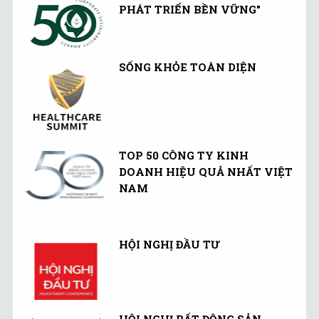
PHÁT TRIỂN BỀN VỮNG"
SỐNG KHỎE TOÀN DIỆN
TOP 50 CÔNG TY KINH
DOANH HIỆU QUẢ NHẤT VIỆT
NAM
HỘI NGHỊ ĐẦU TƯ
HỘI NGHỊ BẤT ĐỘNG SẢN