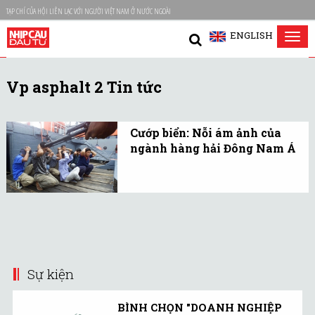
TẠP CHÍ CỦA HỘI LIÊN LẠC VỚI NGƯỜI VIỆT NAM Ở NƯỚC NGOÀI
ENGLISH
Tog
nav
Vp asphalt 2 Tin tức
Cướp biển: Nỗi ám ảnh của
ngành hàng hải Đông Nam Á
Theo Cục Hàng hải quốc
tế (IMB), trong 9 tháng
đầu năm 2016 ở vùng biển
Đông Nam Á đã có 44 vụ
cướp biển tấn công.
Sự kiện
BÌNH CHỌN "DOANH NGHIỆP