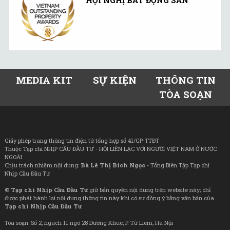
MEDIA KIT
SỰ KIỆN
THÔNG TIN
TÒA SOẠN
Giấy phép trang thông tin điện tử tổng hợp số 41/GP-TTĐT
Thuộc Tạp chí NHỊP CẦU ĐẦU TƯ - HỘI LIÊN LẠC VỚI NGƯỜI VIỆT NAM Ở NƯỚC
NGOÀI
Chịu trách nhiệm nội dung:
Bà Lê Thị Bích Ngọc
- Tổng Biên Tập Tạp chí
Nhịp Cầu Đầu Tư
©
Tạp chí Nhịp Cầu Đầu Tư
giữ bản quyền nội dung trên website này; chỉ
được phát hành lại nội dung thông tin này khi có sự đồng ý bằng văn bản của
Tạp chí Nhịp Cầu Đầu Tư
Tòa soạn: Số 2, ngách 11 ngõ 28 Dương Khuê, P. Từ Liêm, Hà Nội