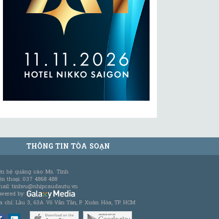
THÔNG TIN TÒA SOẠN
ên hệ quảng cáo: Ms. Tình
ện thoại: 037 4868 488
ail: tinhvu@nhipcaudautu.vn
wered by:
a chỉ: Lầu 3, 63A Võ Văn Tần, P. Xuân Hòa, TP. HCM