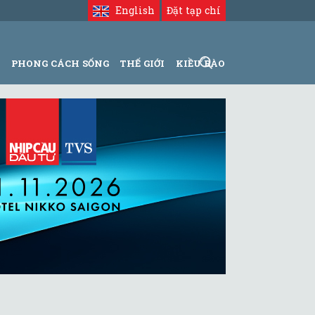
English
Đặt tạp chí
N
PHONG CÁCH SỐNG
THẾ GIỚI
KIỀU BÀO