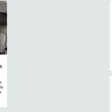
n
ự
ện
h