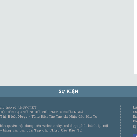
SỰ KIỆN
tổng hợp số 41/GP-TTĐT
Li
 HỘI LIÊN LẠC VỚI NGƯỜI VIỆT NAM Ở NƯỚC NGOÀI
Đi
 Thị Bích Ngọc
- Tổng Biên Tập Tạp chí Nhịp Cầu Đầu Tư
Em
Po
bản quyền nội dung trên website này; chỉ được phát hành lại nội
Đị
 ý bằng văn bản của
Tạp chí Nhịp Cầu Đầu Tư