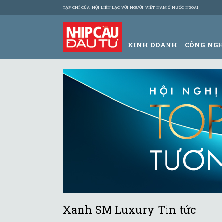
TẠP CHÍ CỦA HỘI LIÊN LẠC VỚI NGƯỜI VIỆT NAM Ở NƯỚC NGOÀI
KINH DOANH
CÔNG NG
Xanh SM Luxury Tin tức