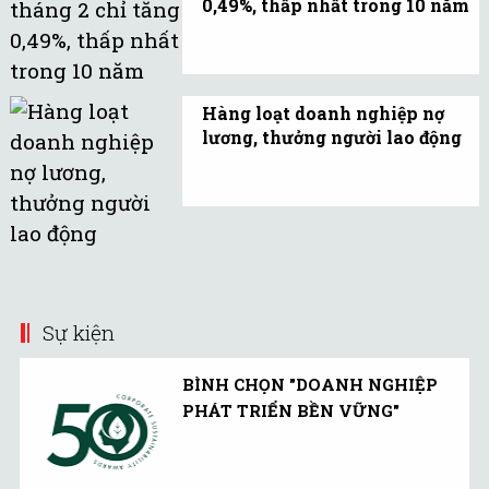
0,49%, thấp nhất trong 10 năm
trình chinh phục tri thức.
Theo Cục Thống kế Hà
Nội, chỉ số giá tiêu dùng
(CPI) tháng 2/2014 của
Hàng loạt doanh nghiệp nợ
Thủ đô chỉ tăng 0,49% so
lương, thưởng người lao động
với tháng trước.
Trong đó, nhiều doanh
nghiệp xây dựng, nhà
thầu nợ lương công nhân,
chiếm dụng vốn của
nhau, không ít doanh
nghiệp giải thể và phá
Sự kiện
sản.
BÌNH CHỌN "DOANH NGHIỆP
PHÁT TRIỂN BỀN VỮNG"