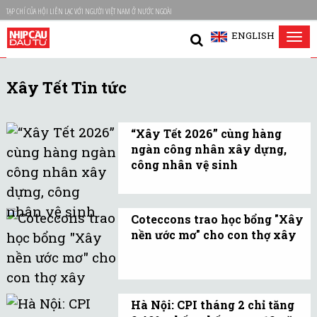
TẠP CHÍ CỦA HỘI LIÊN LẠC VỚI NGƯỜI VIỆT NAM Ở NƯỚC NGOÀI
ENGLISH
Tog
nav
Xây Tết Tin tức
“Xây Tết 2026” cùng hàng
ngàn công nhân xây dựng,
công nhân vệ sinh
Sáng kiến an sinh tạo
nên một ngày hội, nơi
Coteccons trao học bổng "Xây
người lao động được lắng
nền ước mơ" cho con thợ xây
nghe, được quan tâm và
Chương trình nhằm tri ân
được trân trọng.
người lao động ngành
xây dựng và tiếp sức cho
Hà Nội: CPI tháng 2 chỉ tăng
thế hệ kế tiếp trên hành