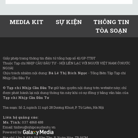
MEDIA KIT
SỰ KIỆN
THÔNG TIN
TÒA SOẠN
Giấy phép trang thông tin điện tử tổng hợp số 41/GP-TTĐT
Thuộc Tạp chí NHỊP CẦU ĐẦU TƯ - HỘI LIÊN LẠC VỚI NGƯỜI VIỆT NAM Ở NƯỚC
NGOÀI
Chịu trách nhiệm nội dung:
Bà Lê Thị Bích Ngọc
- Tổng Biên Tập Tạp chí
Nhịp Cầu Đầu Tư
©
Tạp chí Nhịp Cầu Đầu Tư
giữ bản quyền nội dung trên website này; chỉ
được phát hành lại nội dung thông tin này khi có sự đồng ý bằng văn bản của
Tạp chí Nhịp Cầu Đầu Tư
Tòa soạn: Số 2, ngách 11 ngõ 28 Dương Khuê, P. Từ Liêm, Hà Nội
Liên hệ quảng cáo:
Ms. Tình:
037 4868 488
Email: tinhvu@nhipcaudautu.vn
Powered by:
Địa chỉ: Lầu 3, 63A Võ Văn Tần, P. Xuân Hòa, TP. HCM