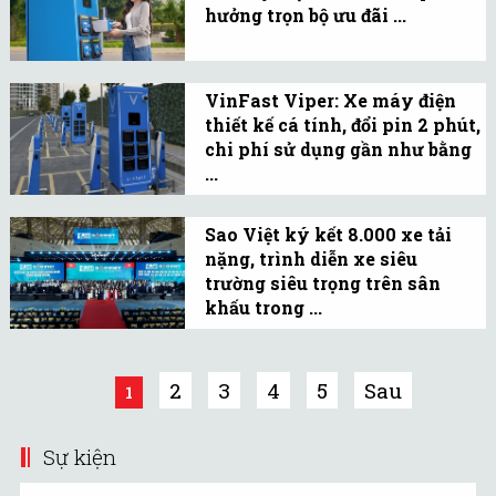
hưởng trọn bộ ưu đãi ...
“tiềm năng” sang ngành
Ngay từ cái nhìn đầu
công nghiệp thực thụ.
tiên, VinFast Viper đã ghi
VinFast Viper: Xe máy điện
điểm nhờ diện mạo cá
thiết kế cá tính, đổi pin 2 phút,
tính, năng động và đậm
chi phí sử dụng gần như bằng
chất thể thao.
...
Sự xuất hiện của VinFast
Viper đang mang đến một
Sao Việt ký kết 8.000 xe tải
nặng, trình diễn xe siêu
lựa chọn mới với phong
trường siêu trọng trên sân
cách hiện đại, cá tính
khấu trong ...
hơn.
Triển lãm trình diễn
phương tiện và các thỏa
2
3
4
5
Sau
1
thuận hợp tác chiến lược
đánh dấu cột mốc 20 năm
Sự kiện
thành lập Sao Việt.