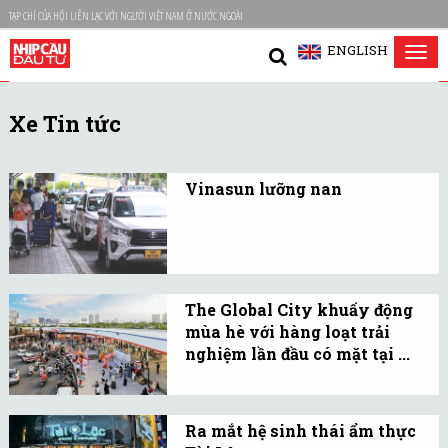
TẠP CHÍ CỦA HỘI LIÊN LẠC VỚI NGƯỜI VIỆT NAM Ở NƯỚC NGOÀI
ENGLISH
Tog
nav
Xe Tin tức
Vinasun lưỡng nan
Cuộc chiến trên đỉnh thị
phần của Vinasun giờ
đây chỉ còn là cuộc chiến
của ngày hôm qua...
The Global City khuấy động
mùa hè với hàng loạt trải
nghiệm lần đầu có mặt tại ...
Những mô hình mới lạ
lần đầu xuất hiện như xe
Ra mắt hệ sinh thái ẩm thực
đạp bia Beer Bike hay rạp