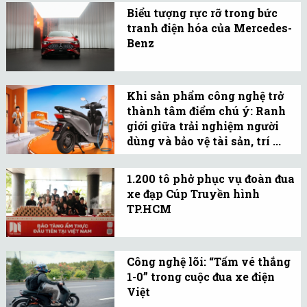
Mazda chính thức bước
Biểu tượng rực rỡ trong bức
sang giai đoạn phát triển
tranh điện hóa của Mercedes-
mới với định vị
Benz
"Japanese Premium" tại
Những chiếc CLA 200
thị trường Việt Nam.
electric đầu tiên sẽ được
Khi sản phẩm công nghệ trở
bàn giao tới khách hàng
thành tâm điểm chú ý: Ranh
trong đầu Quý I/2027 với
giới giữa trải nghiệm người
mức giá khuyến nghị dự
dùng và bảo vệ tài sản, trí ...
kiến dưới 1,7 tỷ đồng.
Theo giới chuyên môn,
chính yếu tố công nghệ
1.200 tô phở phục vụ đoàn đua
xe đạp Cúp Truyền hình
là lý do khiến ERA nhận
TP.HCM
được nhiều sự quan tâm
Không chỉ là một giải thể
từ thị trường.
thao đỉnh cao, Giải đua xe
Công nghệ lõi: “Tấm vé thắng
đạp toàn quốc tranh Cúp
1-0” trong cuộc đua xe điện
Truyền hình TP.HCM còn
Việt
trở thành không gian lan