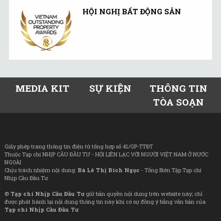
HỘI NGHỊ BẤT ĐỘNG SẢN
MEDIA KIT
SỰ KIỆN
THÔNG TIN
TÒA SOẠN
Giấy phép trang thông tin điện tử tổng hợp số 41/GP-TTĐT
Thuộc Tạp chí NHỊP CẦU ĐẦU TƯ - HỘI LIÊN LẠC VỚI NGƯỜI VIỆT NAM Ở NƯỚC
NGOÀI
Chịu trách nhiệm nội dung:
Bà Lê Thị Bích Ngọc
- Tổng Biên Tập Tạp chí
Nhịp Cầu Đầu Tư
©
Tạp chí Nhịp Cầu Đầu Tư
giữ bản quyền nội dung trên website này; chỉ
được phát hành lại nội dung thông tin này khi có sự đồng ý bằng văn bản của
Tạp chí Nhịp Cầu Đầu Tư