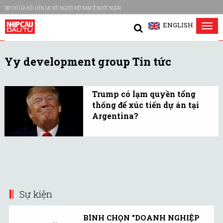
TẠP CHÍ CỦA HỘI LIÊN LẠC VỚI NGƯỜI VIỆT NAM Ở NƯỚC NGOÀI
ENGLISH
Tog
nav
Yy development group Tin tức
Trump có lạm quyền tổng
thống để xúc tiến dự án tại
Argentina?
Ông Donald Trump vừa bị
nghi vấn lợi dụng chức
vụ Tổng thống để đẩy
nhanh tiến độ dự án bất
động sản 100 triệu USD tại
Sự kiện
Argentina
BÌNH CHỌN "DOANH NGHIỆP