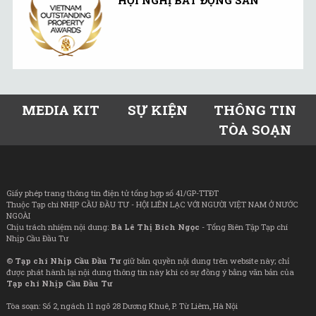
MEDIA KIT
SỰ KIỆN
THÔNG TIN
TÒA SOẠN
Giấy phép trang thông tin điện tử tổng hợp số 41/GP-TTĐT
Thuộc Tạp chí NHỊP CẦU ĐẦU TƯ - HỘI LIÊN LẠC VỚI NGƯỜI VIỆT NAM Ở NƯỚC
NGOÀI
Chịu trách nhiệm nội dung:
Bà Lê Thị Bích Ngọc
- Tổng Biên Tập Tạp chí
Nhịp Cầu Đầu Tư
©
Tạp chí Nhịp Cầu Đầu Tư
giữ bản quyền nội dung trên website này; chỉ
được phát hành lại nội dung thông tin này khi có sự đồng ý bằng văn bản của
Tạp chí Nhịp Cầu Đầu Tư
Tòa soạn: Số 2, ngách 11 ngõ 28 Dương Khuê, P. Từ Liêm, Hà Nội