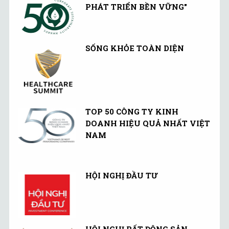
PHÁT TRIỂN BỀN VỮNG"
SỐNG KHỎE TOÀN DIỆN
TOP 50 CÔNG TY KINH
DOANH HIỆU QUẢ NHẤT VIỆT
NAM
HỘI NGHỊ ĐẦU TƯ
HỘI NGHỊ BẤT ĐỘNG SẢN